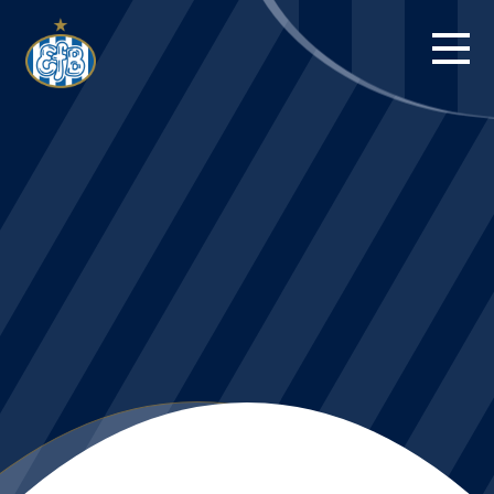
FORSIDE
KAMPE
STILLING
BILLETTER
HERREHOLDET
KAMPDAG PÅ
BLUE WATER
ARENA