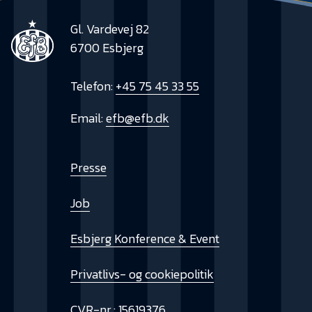
Gl. Vardevej 82
6700 Esbjerg
Telefon:
+45 75 45 33 55
Email:
efb@efb.dk
Presse
Job
Esbjerg Konference & Event
Privatlivs- og cookiepolitik
CVR-nr.: 15619376