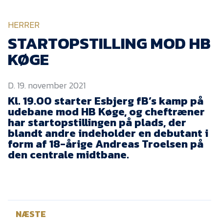
KVINDEHOLDET
HERRER
NYHEDER
STARTOPSTILLING MOD HB
KØGE
Om Esbjerg fB
D. 19. november 2021
EfB Akademi
Kl. 19.00 starter Esbjerg fB’s kamp på
Sydvestjysk Fodbold
udebane mod HB Køge, og cheftræner
Samarbejde
har startopstillingen på plads, der
Partnere
blandt andre indeholder en debutant i
form af 18-årige Andreas Troelsen på
Blue Water Arena
den centrale midtbane.
Aktionærinformation
Kontakt
Job i EfB
NÆSTE