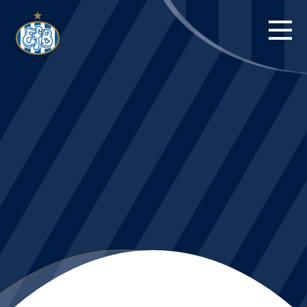
FORSIDE
KAMPE
STILLING
BILLETTER
HERREHOLDET
KAMPDAG PÅ
BLUE WATER
ARENA