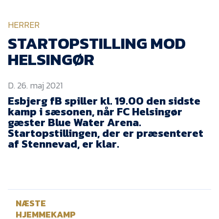
KVINDEHOLDET
HERRER
NYHEDER
STARTOPSTILLING MOD
HELSINGØR
Om Esbjerg fB
D. 26. maj 2021
EfB Akademi
Esbjerg fB spiller kl. 19.00 den sidste
Sydvestjysk Fodbold
kamp i sæsonen, når FC Helsingør
Samarbejde
gæster Blue Water Arena.
Partnere
Startopstillingen, der er præsenteret
af Stennevad, er klar.
Blue Water Arena
Aktionærinformation
Kontakt
NÆSTE
Job i EfB
HJEMMEKAMP