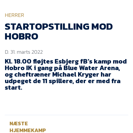
KVINDEHOLDET
HERRER
NYHEDER
STARTOPSTILLING MOD
HOBRO
Om Esbjerg fB
D. 31. marts 2022
EfB Akademi
Kl. 18.00 fløjtes Esbjerg fB’s kamp mod
Sydvestjysk Fodbold
Hobro IK i gang på Blue Water Arena,
Samarbejde
og cheftræner Michael Kryger har
Partnere
udpeget de 11 spillere, der er med fra
start.
Blue Water Arena
Aktionærinformation
Kontakt
NÆSTE
Job i EfB
HJEMMEKAMP