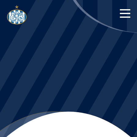
FORSIDE
KAMPE
STILLING
BILLETTER
HERREHOLDET
KAMPDAG PÅ
BLUE WATER
ARENA