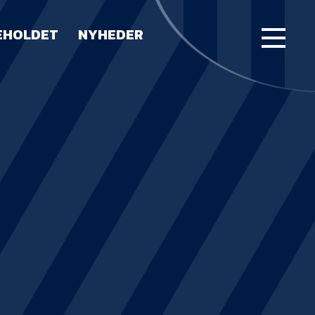
EHOLDET
NYHEDER
FORSIDE
KAMPE
STILLING
BILLETTER
HERREHOLDET
LUE WATER ARENA