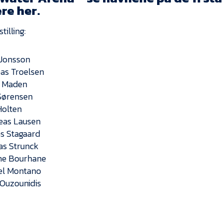
ere her.
tilling:
 Jonsson
as Troelsen
l Maden
 Sørensen
Holten
eas Lausen
as Stagaard
las Strunck
ne Bourhane
el Montano
Ouzounidis