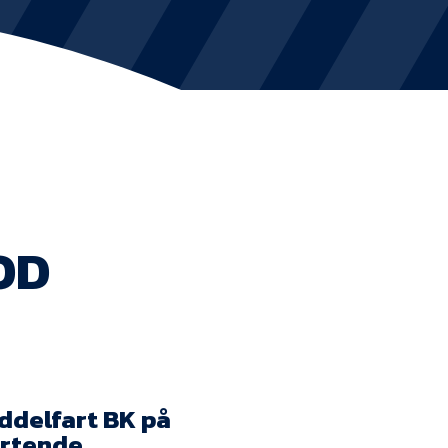
KVINDEHOLDET
NYHEDER
Om Esbjerg fB
EfB Akademi
OD
Sydvestjysk Fodbold Samarbejde
Partnere
Blue Water Arena
Aktionærinformation
ddelfart BK på
artende