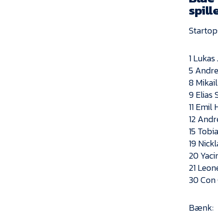
spill
Startops
1 Lukas
5 Andre
8 Mikai
9 Elias
11 Emil 
12 Andr
15 Tobi
19 Nick
20 Yaci
21 Leon
30 Con 
Bænk: