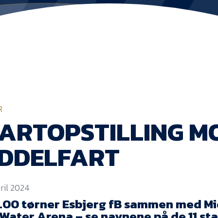
R
ARTOPSTILLING M
IDDELFART
pril 2024
19.00 tørner Esbjerg fB sammen med Mi
 Water Arena – se navnene på de 11 st