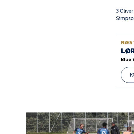
3 Olive
Simpson
NÆS
LØR
Blue 
K