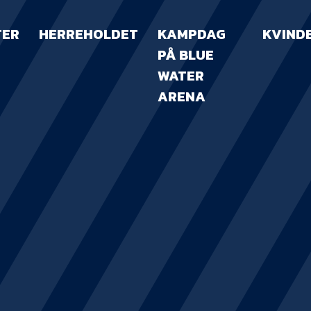
TER
HERREHOLDET
KAMPDAG
KVIND
PÅ BLUE
WATER
ARENA
KAMPDAG PÅ B