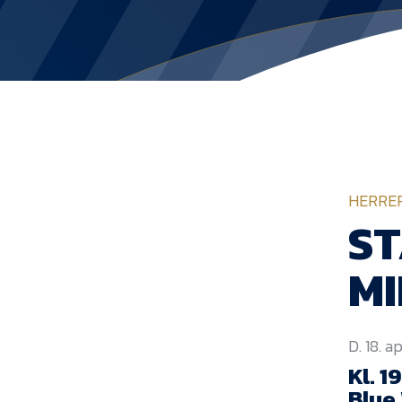
HERRE
ST
M
D. 18. a
Kl. 
Blue