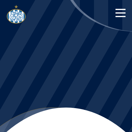
FORSIDE
KAMPE
STILLING
BILLETTER
HERREHOLDET
KAMPDAG PÅ
BLUE WATER
ARENA