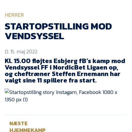
KVINDEHOLDET
HERRER
NYHEDER
STARTOPSTILLING MOD
VENDSYSSEL
Om Esbjerg fB
D. 15. maj 2022
EfB Akademi
Kl. 15.00 fløjtes Esbjerg fB’s kamp mod
Sydvestjysk Fodbold
Vendsyssel FF i NordicBet Ligaen op,
Samarbejde
og cheftræner Steffen Ernemann har
Partnere
valgt sine 11 spillere fra start.
Blue Water Arena
Aktionærinformation
Kontakt
Job i EfB
NÆSTE
HJEMMEKAMP