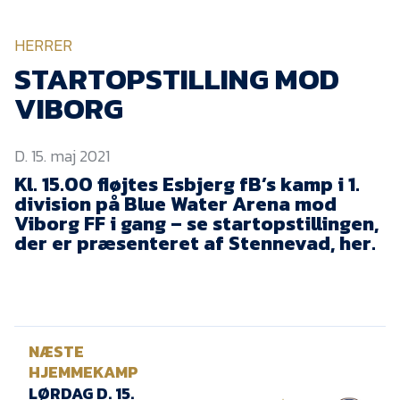
KVINDEHOLDET
HERRER
NYHEDER
STARTOPSTILLING MOD
VIBORG
Om Esbjerg fB
D. 15. maj 2021
EfB Akademi
Kl. 15.00 fløjtes Esbjerg fB’s kamp i 1.
Sydvestjysk Fodbold
division på Blue Water Arena mod
Samarbejde
Viborg FF i gang – se startopstillingen,
Partnere
der er præsenteret af Stennevad, her.
Blue Water Arena
Aktionærinformation
Kontakt
NÆSTE
Job i EfB
HJEMMEKAMP
LØRDAG D. 15.