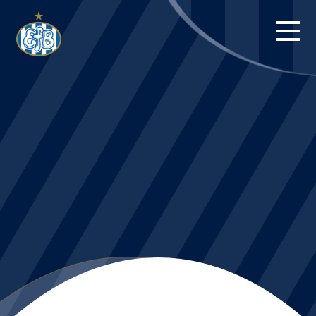
FORSIDE
KAMPE
STILLING
BILLETTER
HERREHOLDET
KAMPDAG PÅ
BLUE WATER
ARENA