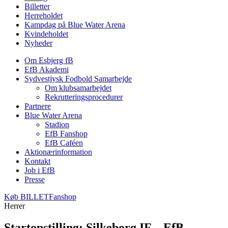
Billetter
Herreholdet
Kampdag på Blue Water Arena
Kvindeholdet
Nyheder
Om Esbjerg fB
EfB Akademi
Sydvestjysk Fodbold Samarbejde
Om klubsamarbejdet
Rekrutteringsprocedurer
Partnere
Blue Water Arena
Stadion
EfB Fanshop
EfB Caféen
Aktionærinformation
Kontakt
Job i EfB
Presse
Køb
BILLET
Fanshop
Herrer
Startopstilling: Silkeborg IF – EfB