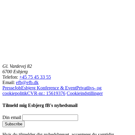
Gl. Vardevej 82
6700 Esbjerg
Telefon:
+45 75 45 33 55
Email:
efb@efb.dk
Presse
Job
Esbjerg Konference & Event
Privatlivs- og
cookiepolitik
CVR-nr.: 15619376
Cookieindstillinger
Tilmeld mig Esbjerg fB's nyhedsmail
Din email
Hvis du tilmelder dig nyhedsbrevet, accepterer du samtidig