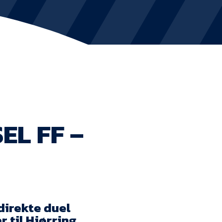
KVINDEHOLDET
NYHEDER
Om Esbjerg fB
EfB Akademi
EL FF –
Sydvestjysk Fodbold Samarbejde
Partnere
Blue Water Arena
Aktionærinformation
direkte duel
 til Hjørring,