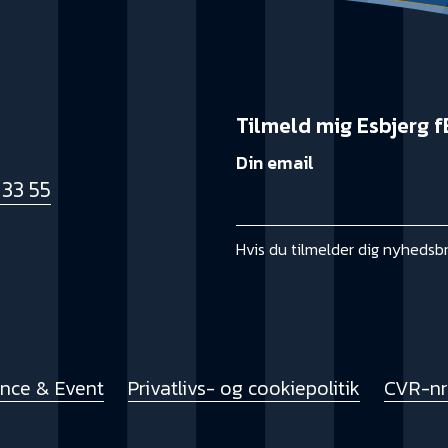
Tilmeld mig Esbjerg f
Din email
 33 55
k
Hvis du tilmelder dig nyhedsb
ence & Event
Privatlivs- og cookiepolitik
CVR-nr.