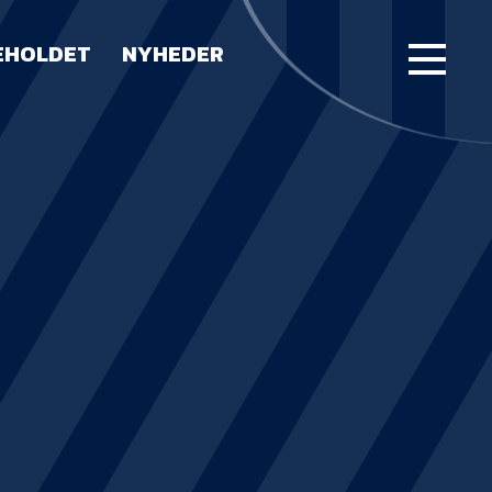
EHOLDET
NYHEDER
FORSIDE
KAMPE
STILLING
BILLETTER
HERREHOLDET
LUE WATER ARENA