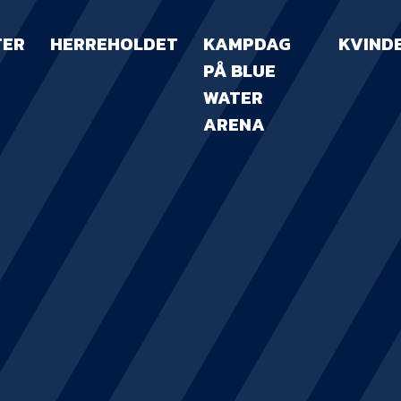
TER
HERREHOLDET
KAMPDAG
KVIND
PÅ BLUE
WATER
ARENA
KAMPDAG PÅ B