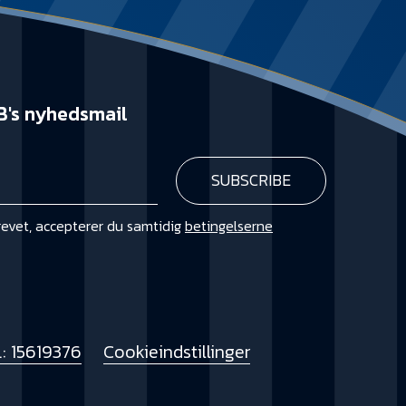
B's nyhedsmail
revet, accepterer du samtidig
betingelserne
KØB
: 15619376
Cookieindstillinger