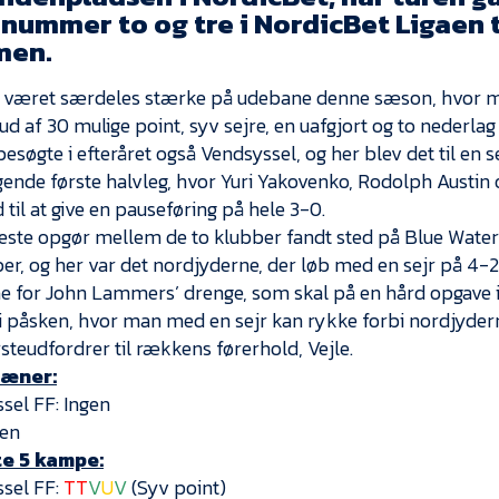
 nummer to og tre i NordicBet Ligaen 
men.
 været særdeles stærke på udebane denne sæson, hvor ma
ud af 30 mulige point, syv sejre, en uafgjort og to nederlag
 besøgte i efteråret også Vendsyssel, og her blev det til en s
ende første halvleg, hvor Yuri Yakovenko, Rodolph Austin
til at give en pauseføring på hele 3-0.
este opgør mellem de to klubber fandt sted på Blue Water
r, og her var det nordjyderne, der løb med en sejr på 4-2
e for John Lammers’ drenge, som skal på en hård opgave i 
 påsken, hvor man med en sejr kan rykke forbi nordjydern
steudfordrer til rækkens førerhold, Vejle.
tæner:
sel FF: Ingen
gen
e 5 kampe:
sel FF:
TT
V
U
V
(Syv point)