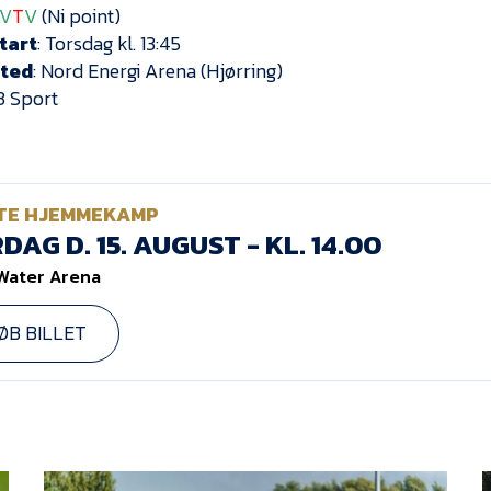
V
T
V
(Ni point)
tart
: Torsdag kl. 13:45
sted
: Nord Energi Arena (Hjørring)
 Sport
TE HJEMMEKAMP
DAG D. 15. AUGUST - KL. 14.00
Water Arena
ØB BILLET