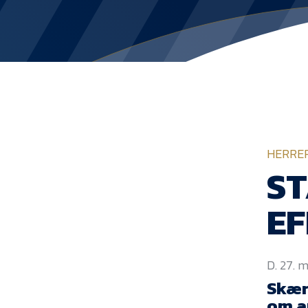
HERRE
ST
EF
D. 27. 
Skær
om an