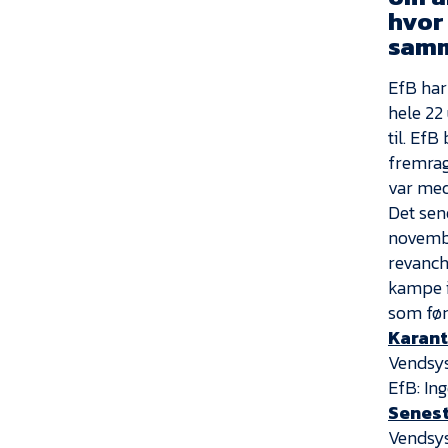
hvor
sam
EfB har
hele 22 
til. EfB
fremrag
var med 
Det sen
novembe
revanch
kampe i
som før
Karan
Vendsys
EfB: In
Senest
Vendsys