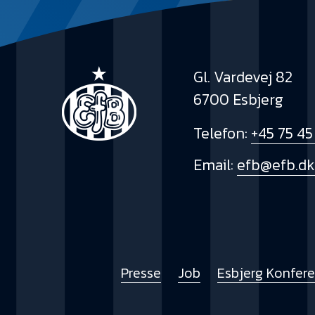
Gl. Vardevej 82
6700 Esbjerg
Telefon:
+45 75 45
Email:
efb@efb.d
Presse
Job
Esbjerg Konfer