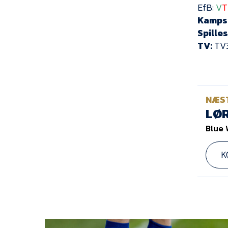
EfB:
V
T
Kamps
Spille
TV:
TV3
NÆS
LØR
Blue 
K