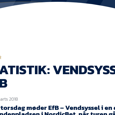
R
ATISTIK: VENDSYSS
B
marts 2018
torsdag møder EfB – Vendsyssel i en 
denpladsen i NordicBet, når turen går