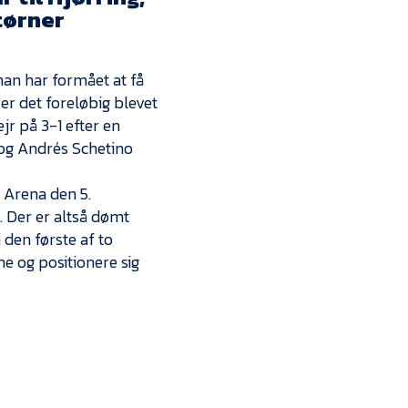
Kontakt
tørner
Job i EfB
n har formået at få
Presse
 er det foreløbig blevet
ejr på 3-1 efter en
 og Andrés Schetino
 Arena den 5.
. Der er altså dømt
den første af to
e og positionere sig