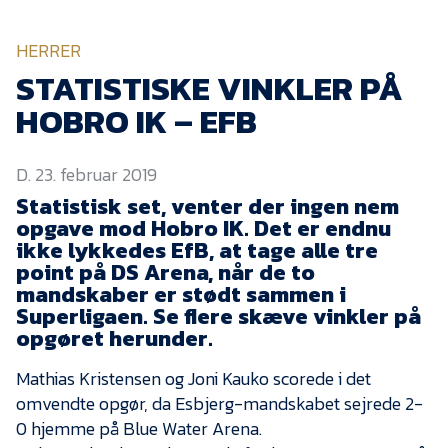
KVINDEHOLDET
HERRER
NYHEDER
STATISTISKE VINKLER PÅ
HOBRO IK – EFB
Om Esbjerg fB
D. 23. februar 2019
EfB Akademi
Statistisk set, venter der ingen nem
Sydvestjysk Fodbold
opgave mod Hobro IK. Det er endnu
Samarbejde
ikke lykkedes EfB, at tage alle tre
Partnere
point på DS Arena, når de to
mandskaber er stødt sammen i
Blue Water Arena
Superligaen. Se flere skæve vinkler på
opgøret herunder.
Aktionærinformation
Kontakt
Mathias Kristensen og Joni Kauko scorede i det
omvendte opgør, da Esbjerg-mandskabet sejrede 2-
Job i EfB
0 hjemme på Blue Water Arena.