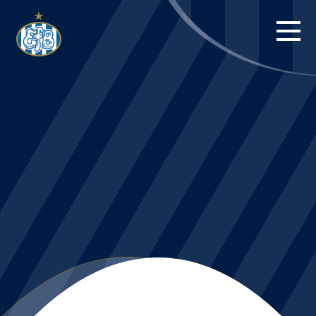
FORSIDE
KAMPE
STILLING
BILLETTER
HERREHOLDET
KAMPDAG PÅ
BLUE WATER
ARENA