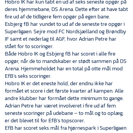
Hobro IK har kun tabt en ud af seks seneste opgør på
Presse
deres hjemmebane, DS Arena. Dette efter at have tabt
fire ud af de tidligere fem opgør på egen bane.
Esbjerg fB har vundet to ud af de seneste tre opgør i
Superligaen. Sejre mod FC Nordsjælland og Brøndby
IF samt et nederlag til AGF, hvor Adrian Petre har
stået for to scoringer.
Både Hobro IK og Esbjerg fB har scoret i alle fire
opgør, når de to mandskaber er stødt sammen på DS
Arena. Hjemmeholdet har en total på otte mål mod
EfB’s seks scoringer.
Hobro IK er det eneste hold, der endnu ikke har
formået et score i det første kvarter af kampen. Alle
andre klubber har formået dette minimum to gange.
Adrian Petre har været involveret i fire ud af fem
seneste scoringer på udebane – to mål og to oplæg,
er det blevet til for EfB’s topscorer.
EfB har scoret seks mål fra hjørnespark i Superligaen