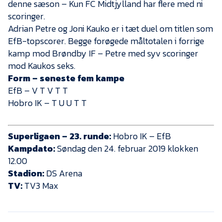
denne sæson – Kun FC Midtjylland har flere med ni
scoringer.
Adrian Petre og Joni Kauko er i tæt duel om titlen som
EfB-topscorer. Begge forøgede måltotalen i forrige
kamp mod Brøndby IF – Petre med syv scoringer
mod Kaukos seks.
Form – seneste fem kampe
EfB – V T V T T
Hobro IK – T U U T T
Superligaen – 23. runde:
Hobro IK – EfB
Kampdato:
Søndag den 24. februar 2019 klokken
12.00
Stadion:
DS Arena
TV:
TV3 Max