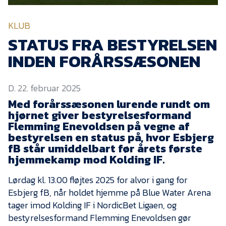
KVINDEHOLDET
KLUB
NYHEDER
STATUS FRA BESTYRELSEN
INDEN FORÅRSSÆSONEN
Om Esbjerg fB
D. 22. februar 2025
EfB Akademi
Med forårssæsonen lurende rundt om
Sydvestjysk Fodbold
hjørnet giver bestyrelsesformand
Samarbejde
Flemming Enevoldsen på vegne af
Partnere
bestyrelsen en status på, hvor Esbjerg
fB står umiddelbart før årets første
Blue Water Arena
hjemmekamp mod Kolding IF.
Aktionærinformation
Lørdag kl. 13.00 fløjtes 2025 for alvor i gang for
Kontakt
Esbjerg fB, når holdet hjemme på Blue Water Arena
tager imod Kolding IF i NordicBet Ligaen, og
Job i EfB
bestyrelsesformand Flemming Enevoldsen gør