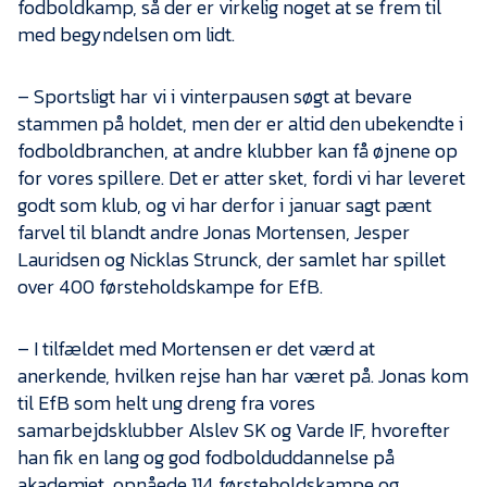
fodboldkamp, så der er virkelig noget at se frem til
med begyndelsen om lidt.
– Sportsligt har vi i vinterpausen søgt at bevare
stammen på holdet, men der er altid den ubekendte i
fodboldbranchen, at andre klubber kan få øjnene op
for vores spillere. Det er atter sket, fordi vi har leveret
godt som klub, og vi har derfor i januar sagt pænt
farvel til blandt andre Jonas Mortensen, Jesper
Lauridsen og Nicklas Strunck, der samlet har spillet
over 400 førsteholdskampe for EfB.
– I tilfældet med Mortensen er det værd at
anerkende, hvilken rejse han har været på. Jonas kom
til EfB som helt ung dreng fra vores
samarbejdsklubber Alslev SK og Varde IF, hvorefter
han fik en lang og god fodbolduddannelse på
akademiet, opnåede 114 førsteholdskampe og