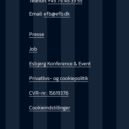
Telefon:
+45 75 45 33 55
Email:
efb@efb.dk
Presse
Job
Esbjerg Konference & Event
Privatlivs- og cookiepolitik
CVR-nr.: 15619376
Cookieindstillinger