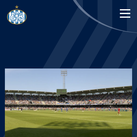
FORSIDE
KAMPE
STILLING
BILLETTER
HERREHOLDET
KAMPDAG PÅ
BLUE WATER
ARENA