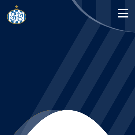
FORSIDE
KAMPE
STILLING
BILLETTER
HERREHOLDET
KAMPDAG PÅ
BLUE WATER
ARENA