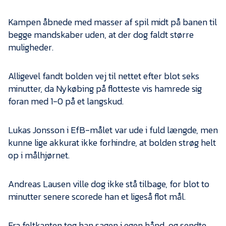
Presse
Kampen åbnede med masser af spil midt på banen til
begge mandskaber uden, at der dog faldt større
muligheder.
Alligevel fandt bolden vej til nettet efter blot seks
minutter, da Nykøbing på flotteste vis hamrede sig
foran med 1-0 på et langskud.
Lukas Jonsson i EfB-målet var ude i fuld længde, men
kunne lige akkurat ikke forhindre, at bolden strøg helt
op i målhjørnet.
Andreas Lausen ville dog ikke stå tilbage, for blot to
minutter senere scorede han et ligeså flot mål.
Fra feltkanten tog han sagen i egen hånd, og sendte