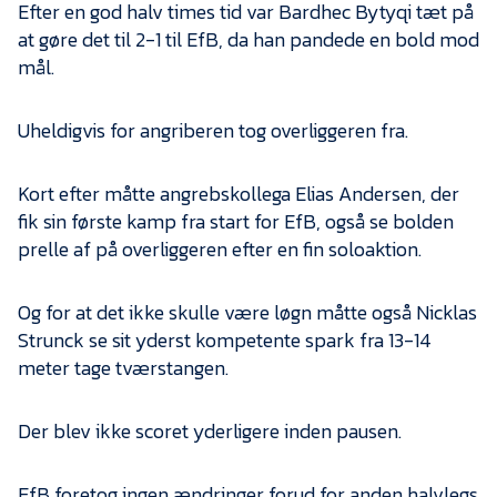
Efter en god halv times tid var Bardhec Bytyqi tæt på
at gøre det til 2-1 til EfB, da han pandede en bold mod
mål.
Uheldigvis for angriberen tog overliggeren fra.
Kort efter måtte angrebskollega Elias Andersen, der
fik sin første kamp fra start for EfB, også se bolden
prelle af på overliggeren efter en fin soloaktion.
Og for at det ikke skulle være løgn måtte også Nicklas
Strunck se sit yderst kompetente spark fra 13-14
meter tage tværstangen.
Der blev ikke scoret yderligere inden pausen.
EfB foretog ingen ændringer forud for anden halvlegs