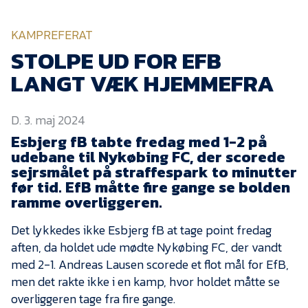
KVINDEHOLDET
KAMPREFERAT
NYHEDER
STOLPE UD FOR EFB
LANGT VÆK HJEMMEFRA
Om Esbjerg fB
D. 3. maj 2024
EfB Akademi
Esbjerg fB tabte fredag med 1-2 på
Sydvestjysk Fodbold
udebane til Nykøbing FC, der scorede
Samarbejde
sejrsmålet på straffespark to minutter
Partnere
før tid. EfB måtte fire gange se bolden
ramme overliggeren.
Blue Water Arena
Det lykkedes ikke Esbjerg fB at tage point fredag
Aktionærinformation
aften, da holdet ude mødte Nykøbing FC, der vandt
Kontakt
med 2-1. Andreas Lausen scorede et flot mål for EfB,
men det rakte ikke i en kamp, hvor holdet måtte se
Job i EfB
overliggeren tage fra fire gange.