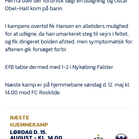
Herfra blev der forbrilsk søgt en udligning, og Oscar
Obel-Hall kom på bann.
I kampens overtid fik Hansen en alletiders mulighed
for at udligne, da han umarkeret steg til vejrs i feltet,
og fik dirigeret bolden afsted, men symptomatisk for
aftenen gik forsøget forbi.
EfB tabte dermed med 1-2 i Nykøbing Falster.
Næste kamp er på hjemmebane søndag d. 12. maj kl.
14.00 mod FC Roskilde.
NÆSTE
HJEMMEKAMP
LØRDAG D. 15.
AUGUST - KL. 14.00