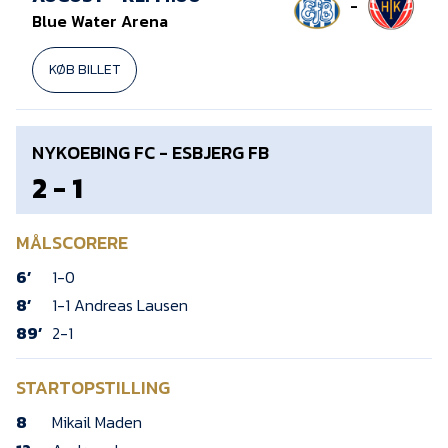
-
Blue Water Arena
KØB BILLET
NYKOEBING FC - ESBJERG FB
2 - 1
MÅLSCORERE
6’
1-0
8’
1-1 Andreas Lausen
89’
2-1
STARTOPSTILLING
8
Mikail Maden