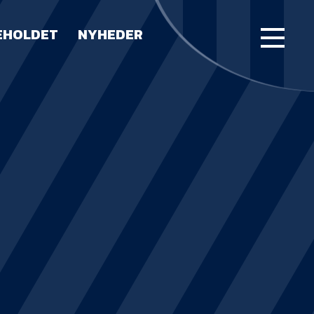
EHOLDET
NYHEDER
FORSIDE
KAMPE
STILLING
BILLETTER
HERREHOLDET
LUE WATER ARENA