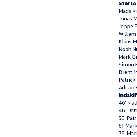
Starto
Mads K
Jonas 
Jeppe B
William
Klaus 
Noah N
Mark B
Simon 
Brent 
Patrick
Adrian 
Indski
46′ Ma
46′ Den
58′ Pat
61′ Mar
75′ Mad