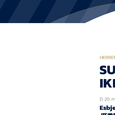
HERRE
SU
IK
D. 20. 
Esbj
græs