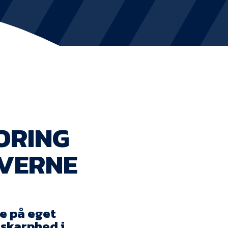
KVINDEHOLDET
NYHEDER
Om Esbjerg fB
EfB Akademi
ORING
Sydvestjysk Fodbold Samarbejde
RVERNE
Partnere
Blue Water Arena
Aktionærinformation
e på eget
 skarphed i