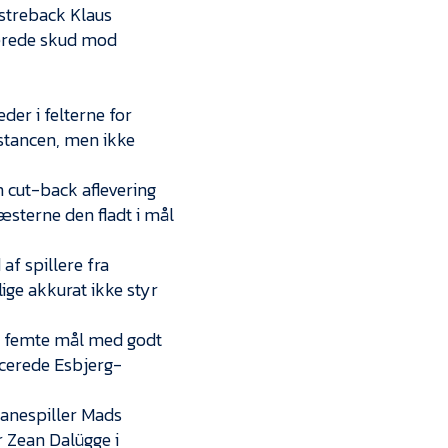
nstreback Klaus
cerede skud mod
der i felterne for
stancen, men ikke
n cut-back aflevering
gæsterne den fladt i mål
af spillere fra
ige akkurat ikke styr
s femte mål med godt
acerede Esbjerg-
banespiller Mads
r Zean Dalügge i