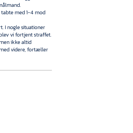
s målmand.
fB tabte med 1-4 mod
. I nogle situationer
ev vi fortjent straffet.
men ikke altid
 med videre, fortæller