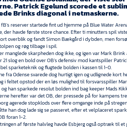
rne. Patrick Egelund scorede et subli
tede Brinks diagonal i netmaskerne.
 fB’s reserver startede fint ud hjemme på Blue Water Aren
, der havde første store chance. Efter ti minutters spil vi
tort overblik og fandt Simon Bækgård i dybden, men fors
olpen og røg tilbage i spil.
ter manglede skarpheden dog ikke, og igen var Mark Brink a
21 slog en bold over OB’s defensiv mod kantspiller Patric
bel sparketeknik og flugtede bolden i kassen til 1-0.
 fra Odense svarede dog hurtigt igen og udlignede kort heref
ng i feltet opstod der en løs mulighed til forsvarsspiller M
elt, og han sparkede resolut bolden ind bag keeper Mads Ki
terne herefter var det OB, der pressede på for kampens tr
org agerede stopklods over flere omgange inde på stregen. E
te han dog lade sig se passeret, efter et velplaceret spark 
OB foran 1-2.
tningen af første halvleg havde Esbjerg også optræk til et