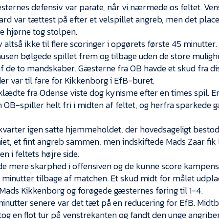
ternes defensiv var parate, når vi nærmede os feltet. Ve
rd var tættest på efter et velspillet angreb, men det pla
te hjørne tog stolpen.
 altså ikke til flere scoringer i opgørets første 45 minutter.
ausen bølgede spillet frem og tilbage uden de store mulighe
f de to mandskaber. Gæsterne fra OB havde et skud fra di
er var til fare for Kikkenborg i EfB-buret.
klædte fra Odense viste dog kynisme efter en times spil. E
 OB-spiller helt fri i midten af feltet, og herfra sparkede 
kvarter igen satte hjemmeholdet, der hovedsageligt bestod 
et, et fint angreb sammen, men indskiftede Mads Zaar fik l
n i feltets højre side.
e mere skarphed i offensiven og de kunne score kampen
ti minutter tilbage af matchen. Et skud midt for målet udpl
Mads Kikkenborg og forøgede gæsternes føring til 1-4.
minutter senere var det tæt på en reducering for EfB. Midt
tog en flot tur på venstrekanten og fandt den unge angribe