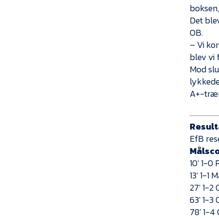
boksen,
Det ble
OB.
– Vi kom
blev vi 
Mod slu
lykkedes
A+-træn
Result
EfB res
Målsc
10′ 1-0
13′ 1-1 
27′ 1-2 
63′ 1-3 
78′ 1-4