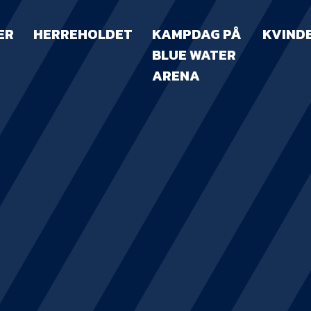
ER
HERREHOLDET
KAMPDAG PÅ
KVIND
BLUE WATER
ARENA
KAMPDAG PÅ B