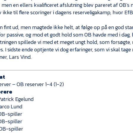
 men en ellers kvalificeret afslutning blev pareret af OB’
v ikke til flere scoringer i dagens reserveligakamp, hvor E
 fint ud, men magtede ikke helt, at følge op på en god start
for passive, og mod et godt hold som OB havde med i dag, bl
tningen spillede vi med et meget ungt hold, som forsøgte, 
. I sidste ende optjente vi dog erfaringer, som vi skal tage
er, Lars Vind.
at
erver – OB reserver 1-4 (1-2)
orere
 Patrick Egelund
Marco Lund
OB-spiller
OB-spiller
 OB-spiller