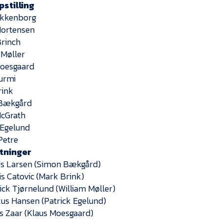
pstilling
ikkenborg
Mortensen
rinch
 Møller
Moesgaard
urmi
rink
Bækgård
McGrath
 Egelund
Petre
ftninger
ds Larsen (Simon Bækgård)
is Catovic (Mark Brink)
rick Tjørnelund (William Møller)
kus Hansen (Patrick Egelund)
s Zaar (Klaus Moesgaard)