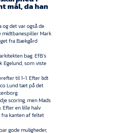
Kontakt
mt mål, da han
Job i EfB
a og det var også de
Presse
ste midtbanespiller Mark
øget fra Bækgård
rkitekten bag. EfB’s
k Egelund, som viste
ter til 1-1. Efter lidt
arco Lund tæt på det
kkenborg.
edje scoring, men Mads
fter en lille halv
fra kanten af feltet
 par gode muligheder,