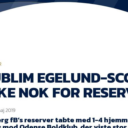
R
BLIM EGELUND-SC
KE NOK FOR RESE
maj 2019
erg fB’s reserver tabte med 1-4 hjemm
 mod Odense Boldklub, der viste stor