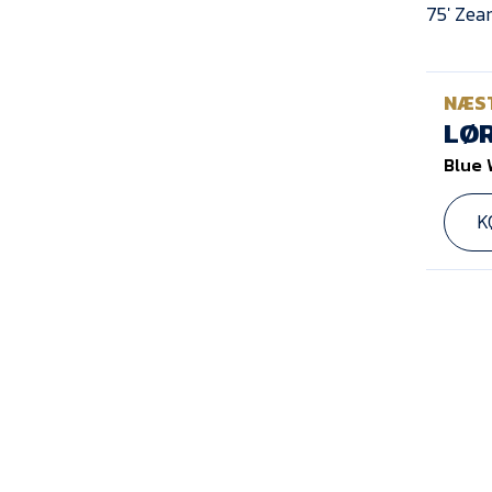
75′ Zea
NÆS
LØR
Blue 
K