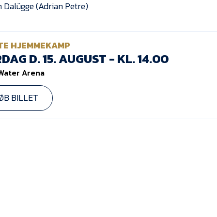
n Dalügge (Adrian Petre)
TE HJEMMEKAMP
DAG D. 15. AUGUST - KL. 14.00
Water Arena
ØB BILLET