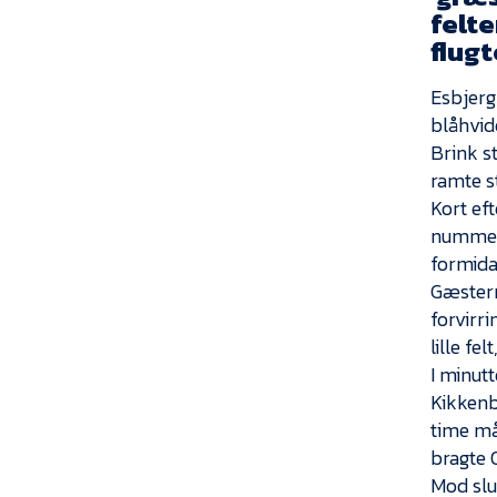
felte
flug
Esbjerg
blåhvide
Brink s
ramte st
Kort ef
nummer 
formida
Gæsterne
forvirri
lille f
I minut
Kikkenb
time måt
bragte 
Mod slu