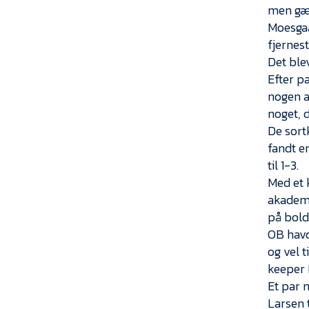
men gæs
Moesgaa
fjernes
Det blev
Efter p
nogen a
noget, d
De sort
fandt en
til 1-3.
Med et 
akademi
på bolde
OB havd
og vel 
keeper 
Et par 
Larsen 