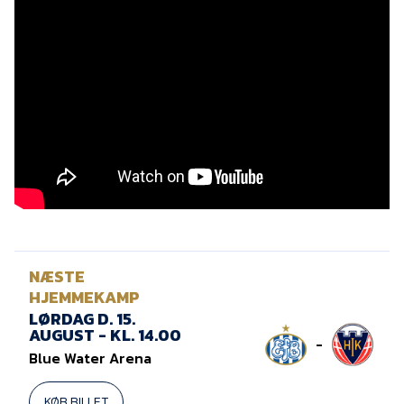
Presse
NÆSTE
HJEMMEKAMP
LØRDAG D. 15.
AUGUST - KL. 14.00
-
Blue Water Arena
KØB BILLET