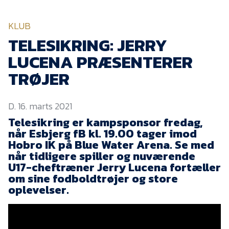
KVINDEHOLDET
KLUB
NYHEDER
TELESIKRING: JERRY
LUCENA PRÆSENTERER
Om Esbjerg fB
TRØJER
EfB Akademi
D. 16. marts 2021
Sydvestjysk Fodbold
Samarbejde
Telesikring er kampsponsor fredag,
når Esbjerg fB kl. 19.00 tager imod
Partnere
Hobro IK på Blue Water Arena. Se med
når tidligere spiller og nuværende
Blue Water Arena
U17-cheftræner Jerry Lucena fortæller
Aktionærinformation
om sine fodboldtrøjer og store
oplevelser.
Kontakt
Job i EfB