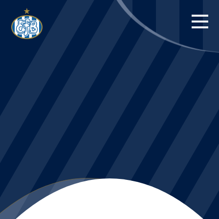
FORSIDE
KAMPE
STILLING
BILLETTER
HERREHOLDET
KAMPDAG PÅ
BLUE WATER
ARENA