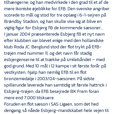
Presse
tilhængerne, og han medvirkede i den grad til et af de
mere ikoniske øjeblikke for EfB. Den svenske angriber
scorede to mål og stod for tre oplæg i 6-1-sejren på
Brøndby Stadion, og han skulle vise sig at blive en
vigtig figur for Esbjerg fB de kommende sæsoner…
I januar 2004 præsenterede Esbjerg fB et nyt navn
efter klubben var blevet enige med den hollandske
klub Roda JC. Berglund stod der flot trykt på EfB-
trøjen med nummer 11, og det navn får stadig
esbjergenserne til at trække på smilebåndet – med
god grund. Med 10 mål i 12 kampe i sit første forår på
vestkysten, hjalp han nemlig EfB til en flot
bronzemedalje i 2003/04-sæsonen. På sidste
spillerunde leverede han samtidig sit første hattrick i
Esbjerg-trøjen, da EfB besejrede BK Frem foran
mere end 7.000 tilskuere.
Foruden en flot sæson i SAS Ligaen, som det hed
dengang, så nåede Esbjerg-mandskabet hele vejen til