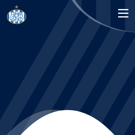
FORSIDE
KAMPE
STILLING
BILLETTER
HERREHOLDET
KAMPDAG PÅ
BLUE WATER
ARENA