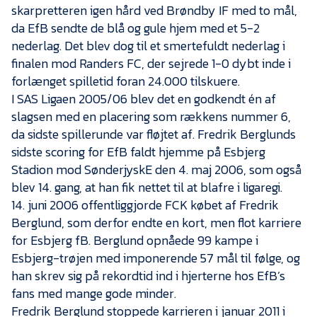
skarpretteren igen hård ved Brøndby IF med to mål,
da EfB sendte de blå og gule hjem med et 5-2
nederlag. Det blev dog til et smertefuldt nederlag i
finalen mod Randers FC, der sejrede 1-0 dybt inde i
forlænget spilletid foran 24.000 tilskuere.
I SAS Ligaen 2005/06 blev det en godkendt én af
slagsen med en placering som rækkens nummer 6,
da sidste spillerunde var fløjtet af. Fredrik Berglunds
sidste scoring for EfB faldt hjemme på Esbjerg
Stadion mod SønderjyskE den 4. maj 2006, som også
blev 14. gang, at han fik nettet til at blafre i ligaregi.
14. juni 2006 offentliggjorde FCK købet af Fredrik
Berglund, som derfor endte en kort, men flot karriere
for Esbjerg fB. Berglund opnåede 99 kampe i
Esbjerg-trøjen med imponerende 57 mål til følge, og
han skrev sig på rekordtid ind i hjerterne hos EfB’s
fans med mange gode minder.
Fredrik Berglund stoppede karrieren i januar 2011 i