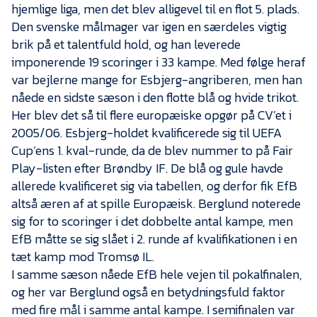
hjemlige liga, men det blev alligevel til en flot 5. plads.
Den svenske målmager var igen en særdeles vigtig
brik på et talentfuld hold, og han leverede
imponerende 19 scoringer i 33 kampe. Med følge heraf
var bejlerne mange for Esbjerg-angriberen, men han
nåede en sidste sæson i den flotte blå og hvide trikot.
Her blev det så til flere europæiske opgør på CV’et i
2005/06. Esbjerg-holdet kvalificerede sig til UEFA
Cup’ens 1. kval-runde, da de blev nummer to på Fair
Play-listen efter Brøndby IF. De blå og gule havde
allerede kvalificeret sig via tabellen, og derfor fik EfB
altså æren af at spille Europæisk. Berglund noterede
sig for to scoringer i det dobbelte antal kampe, men
EfB måtte se sig slået i 2. runde af kvalifikationen i en
tæt kamp mod Tromsø IL.
I samme sæson nåede EfB hele vejen til pokalfinalen,
og her var Berglund også en betydningsfuld faktor
med fire mål i samme antal kampe. I semifinalen var