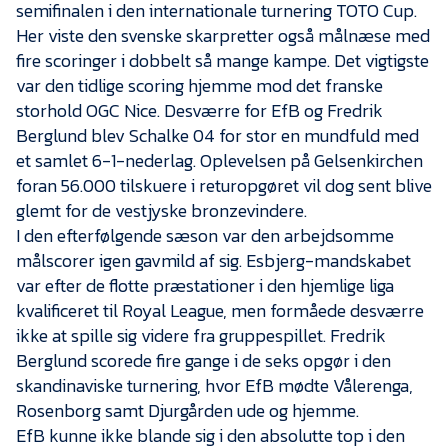
semifinalen i den internationale turnering TOTO Cup.
Her viste den svenske skarpretter også målnæse med
fire scoringer i dobbelt så mange kampe. Det vigtigste
var den tidlige scoring hjemme mod det franske
storhold OGC Nice. Desværre for EfB og Fredrik
Berglund blev Schalke 04 for stor en mundfuld med
et samlet 6-1-nederlag. Oplevelsen på Gelsenkirchen
foran 56.000 tilskuere i returopgøret vil dog sent blive
glemt for de vestjyske bronzevindere.
I den efterfølgende sæson var den arbejdsomme
målscorer igen gavmild af sig. Esbjerg-mandskabet
var efter de flotte præstationer i den hjemlige liga
kvalificeret til Royal League, men formåede desværre
ikke at spille sig videre fra gruppespillet. Fredrik
Berglund scorede fire gange i de seks opgør i den
skandinaviske turnering, hvor EfB mødte Vålerenga,
Rosenborg samt Djurgården ude og hjemme.
EfB kunne ikke blande sig i den absolutte top i den