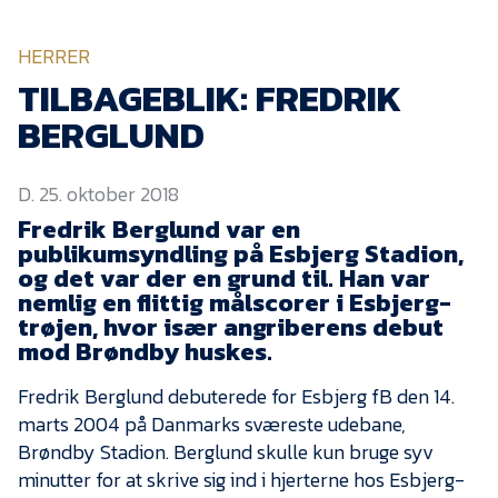
KVINDEHOLDET
HERRER
NYHEDER
TILBAGEBLIK: FREDRIK
BERGLUND
Om Esbjerg fB
D. 25. oktober 2018
EfB Akademi
Fredrik Berglund var en
Sydvestjysk Fodbold
publikumsyndling på Esbjerg Stadion,
Samarbejde
og det var der en grund til. Han var
Partnere
nemlig en flittig målscorer i Esbjerg-
trøjen, hvor især angriberens debut
Blue Water Arena
mod Brøndby huskes.
Aktionærinformation
Fredrik Berglund debuterede for Esbjerg fB den 14.
Kontakt
marts 2004 på Danmarks sværeste udebane,
Brøndby Stadion. Berglund skulle kun bruge syv
Job i EfB
minutter for at skrive sig ind i hjerterne hos Esbjerg-