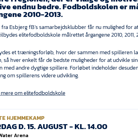
live endnu bedre. Fodboldskolen er m
ngene 2010-2013.
e fra Esbjerg fB’s samarbejdsklubber får nu mulighed for at 
tilbydes elitefodboldskole målrettet årgangene 2010, 2011, 
bydes et træningsforløb, hvor der sammen med spilleren la
n, så hver enkelt får de bedste muligheder for at udvikle s
med andre dygtige spillere. Forløbet indeholder desuden
ing om spillerens videre udvikling.
mere om elitefodboldskole
TE HJEMMEKAMP
DAG D. 15. AUGUST - KL. 14.00
Water Arena