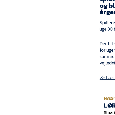
og b
årga
Spiller
uge 30 
Der til
for uge
sammen 
vejledn
>> Læs 
NÆS
LØR
Blue 