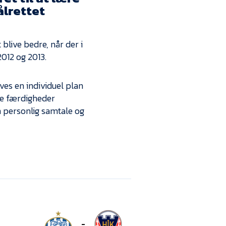
Kontakt
ålrettet
Job i EfB
blive bedre, når der i
Presse
2012 og 2013.
ves en individuel plan
ine færdigheder
 personlig samtale og
-