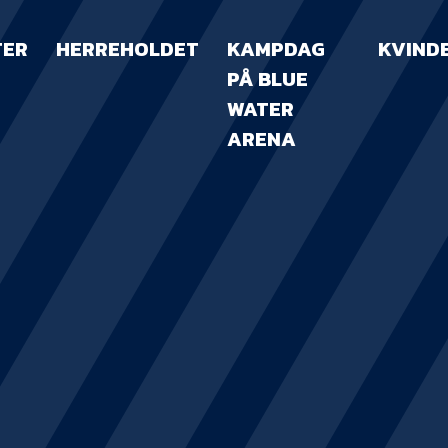
TER
HERREHOLDET
KAMPDAG
KVIND
PÅ BLUE
WATER
ARENA
KAMPDAG PÅ B