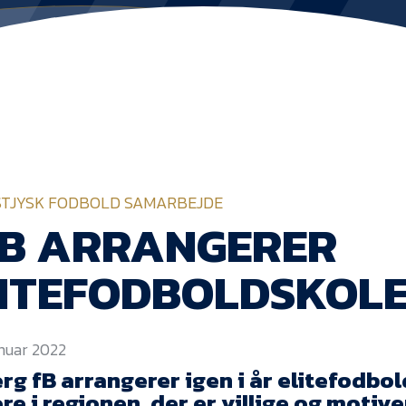
STJYSK FODBOLD SAMARBEJDE
FB ARRANGERER
LITEFODBOLDSKOL
anuar 2022
rg fB arrangerer igen i år elitefodbol
ere i regionen, der er villige og motive