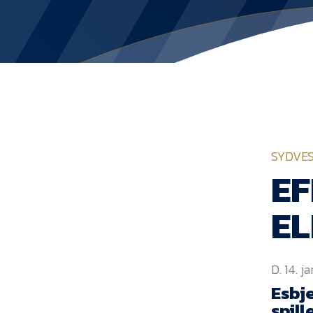
SYDVE
E
E
D. 14. j
Esbje
spill