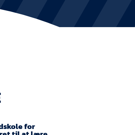
KVINDEHOLDET
NYHEDER
Om Esbjerg fB
EfB Akademi
Sydvestjysk Fodbold Samarbejde
E
Partnere
Blue Water Arena
Aktionærinformation
dskole for
ret til at lære