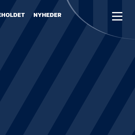
EHOLDET
NYHEDER
FORSIDE
KAMPE
STILLING
BILLETTER
HERREHOLDET
LUE WATER ARENA