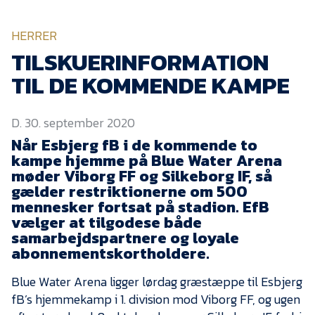
KVINDEHOLDET
HERRER
NYHEDER
TILSKUERINFORMATION
TIL DE KOMMENDE KAMPE
Om Esbjerg fB
D. 30. september 2020
EfB Akademi
Når Esbjerg fB i de kommende to
Sydvestjysk Fodbold
kampe hjemme på Blue Water Arena
Samarbejde
møder Viborg FF og Silkeborg IF, så
Partnere
gælder restriktionerne om 500
mennesker fortsat på stadion. EfB
Blue Water Arena
vælger at tilgodese både
samarbejdspartnere og loyale
Aktionærinformation
abonnementskortholdere.
Kontakt
Blue Water Arena ligger lørdag græstæppe til Esbjerg
Job i EfB
fB’s hjemmekamp i 1. division mod Viborg FF, og ugen