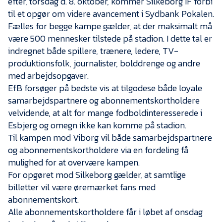
efter, torsdag d. 8. oktober, kommer Silkeborg IF forbi
Presse
til et opgør om videre avancement i Sydbank Pokalen.
Fælles for begge kampe gælder, at der maksimalt må
være 500 mennesker tilstede på stadion. I dette tal er
indregnet både spillere, trænere, ledere, TV-
produktionsfolk, journalister, bolddrenge og andre
med arbejdsopgaver.
EfB forsøger på bedste vis at tilgodese både loyale
samarbejdspartnere og abonnementskortholdere
velvidende, at alt for mange fodboldinteresserede i
Esbjerg og omegn ikke kan komme på stadion.
Til kampen mod Viborg vil både samarbejdspartnere
og abonnementskortholdere via en fordeling få
mulighed for at overvære kampen.
For opgøret mod Silkeborg gælder, at samtlige
billetter vil være øremærket fans med
abonnementskort.
Alle abonnementskortholdere får i løbet af onsdag