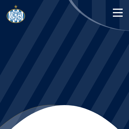
FORSIDE
KAMPE
STILLING
BILLETTER
HERREHOLDET
KAMPDAG PÅ
BLUE WATER
ARENA