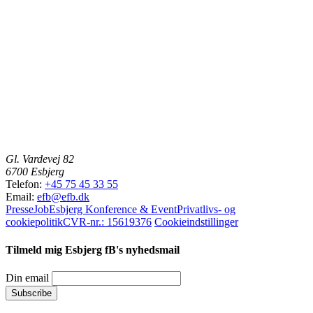
Gl. Vardevej 82
6700 Esbjerg
Telefon:
+45 75 45 33 55
Email:
efb@efb.dk
Presse
Job
Esbjerg Konference & Event
Privatlivs- og
cookiepolitik
CVR-nr.: 15619376
Cookieindstillinger
Tilmeld mig Esbjerg fB's nyhedsmail
Din email