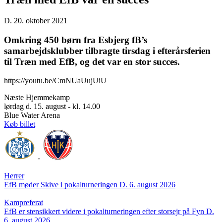
D. 20. oktober 2021
Omkring 450 børn fra Esbjerg fB’s
samarbejdsklubber tilbragte tirsdag i efterårsferien
til Træn med EfB, og det var en stor succes.
https://youtu.be/CmNUaUujUiU
Næste Hjemmekamp
lørdag d. 15. august - kl. 14.00
Blue Water Arena
Køb billet
-
Herrer
EfB møder Skive i pokalturneringen
D. 6. august 2026
Kampreferat
EfB er stensikkert videre i pokalturneringen efter storsejr på Fyn
D.
6. august 2026