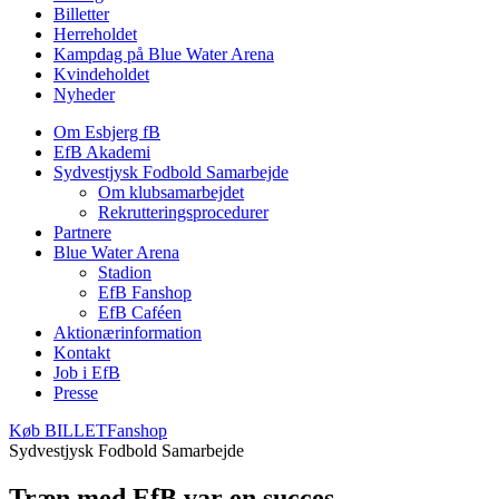
Billetter
Herreholdet
Kampdag på Blue Water Arena
Kvindeholdet
Nyheder
Om Esbjerg fB
EfB Akademi
Sydvestjysk Fodbold Samarbejde
Om klubsamarbejdet
Rekrutteringsprocedurer
Partnere
Blue Water Arena
Stadion
EfB Fanshop
EfB Caféen
Aktionærinformation
Kontakt
Job i EfB
Presse
Køb
BILLET
Fanshop
Sydvestjysk Fodbold Samarbejde
Træn med EfB var en succes