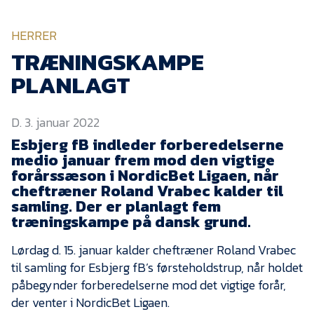
KVINDEHOLDET
HERRER
NYHEDER
TRÆNINGSKAMPE
PLANLAGT
Om Esbjerg fB
D. 3. januar 2022
EfB Akademi
Esbjerg fB indleder forberedelserne
Sydvestjysk Fodbold
medio januar frem mod den vigtige
Samarbejde
forårssæson i NordicBet Ligaen, når
Partnere
cheftræner Roland Vrabec kalder til
samling. Der er planlagt fem
Blue Water Arena
træningskampe på dansk grund.
Aktionærinformation
Lørdag d. 15. januar kalder cheftræner Roland Vrabec
Kontakt
til samling for Esbjerg fB’s førsteholdstrup, når holdet
påbegynder forberedelserne mod det vigtige forår,
Job i EfB
der venter i NordicBet Ligaen.