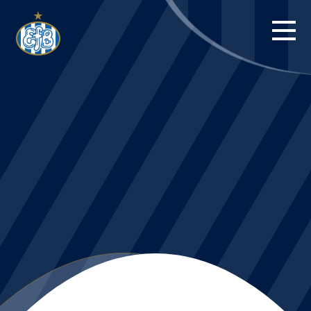
FORSIDE
KAMPE
STILLING
BILLETTER
HERREHOLDET
KAMPDAG PÅ
BLUE WATER
ARENA