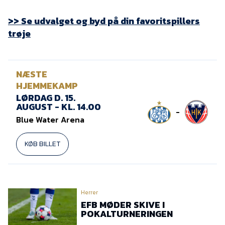
>> Se udvalget og byd på din favoritspillers
trøje
NÆSTE
HJEMMEKAMP
LØRDAG D. 15.
AUGUST - KL. 14.00
-
Blue Water Arena
KØB BILLET
Herrer
EFB MØDER SKIVE I
POKALTURNERINGEN