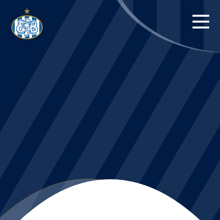
FORSIDE
KAMPE
STILLING
BILLETTER
HERREHOLDET
KAMPDAG PÅ
BLUE WATER
ARENA