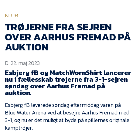
KVINDEHOLDET
KLUB
NYHEDER
TRØJERNE FRA SEJREN
OVER AARHUS FREMAD PÅ
Om Esbjerg fB
AUKTION
EfB Akademi
D. 22. maj 2023
Sydvestjysk Fodbold
Samarbejde
Esbjerg fB og MatchWornShirt lancerer
nu i fællesskab trøjerne fra 3-1-sejren
Partnere
søndag over Aarhus Fremad på
auktion.
Blue Water Arena
Aktionærinformation
Esbjerg fB leverede søndag eftermiddag varen på
Blue Water Arena ved at besejre Aarhus Fremad med
Kontakt
3-1, og nu er det muligt at byde på spillernes originale
Job i EfB
kamptrøjer.