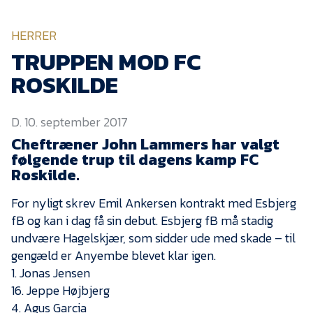
KVINDEHOLDET
HERRER
NYHEDER
TRUPPEN MOD FC
ROSKILDE
Om Esbjerg fB
D. 10. september 2017
EfB Akademi
Cheftræner John Lammers har valgt
Sydvestjysk Fodbold
følgende trup til dagens kamp FC
Samarbejde
Roskilde.
Partnere
For nyligt skrev Emil Ankersen kontrakt med Esbjerg
Blue Water Arena
fB og kan i dag få sin debut. Esbjerg fB må stadig
Aktionærinformation
undvære Hagelskjær, som sidder ude med skade – til
gengæld er Anyembe blevet klar igen.
Kontakt
1. Jonas Jensen
16. Jeppe Højbjerg
Job i EfB
4. Agus Garcia