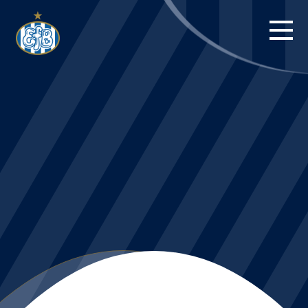
FORSIDE
KAMPE
STILLING
BILLETTER
HERREHOLDET
KAMPDAG PÅ
BLUE WATER
ARENA