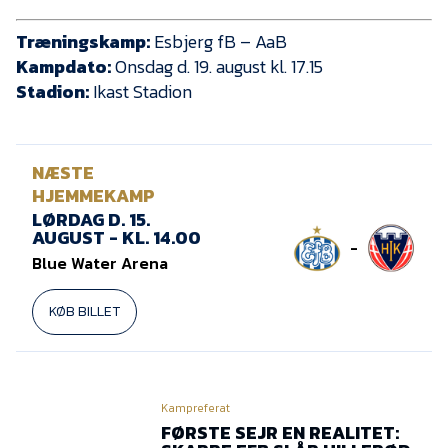
Træningskamp:
Esbjerg fB – AaB
Kampdato:
Onsdag d. 19. august kl. 17.15
Stadion:
Ikast Stadion
NÆSTE
HJEMMEKAMP
LØRDAG D. 15.
AUGUST - KL. 14.00
-
Blue Water Arena
KØB BILLET
Kampreferat
FØRSTE SEJR EN REALITET: