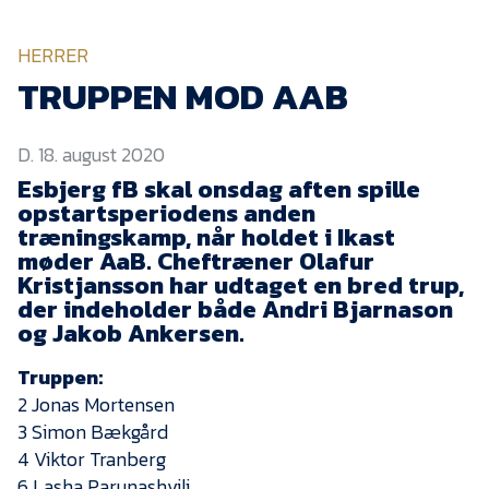
KVINDEHOLDET
HERRER
NYHEDER
TRUPPEN MOD AAB
D. 18. august 2020
Om Esbjerg fB
Esbjerg fB skal onsdag aften spille
EfB Akademi
opstartsperiodens anden
træningskamp, når holdet i Ikast
Sydvestjysk Fodbold
Samarbejde
møder AaB. Cheftræner Olafur
Kristjansson har udtaget en bred trup,
Partnere
der indeholder både Andri Bjarnason
og Jakob Ankersen.
Blue Water Arena
Aktionærinformation
Truppen:
2 Jonas Mortensen
Kontakt
3 Simon Bækgård
Job i EfB
4 Viktor Tranberg
6 Lasha Parunashvili