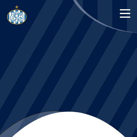
FORSIDE
KAMPE
STILLING
BILLETTER
HERREHOLDET
KAMPDAG PÅ
BLUE WATER
ARENA