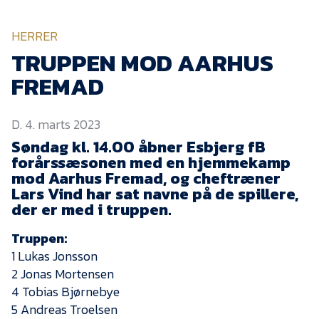
KVINDEHOLDET
HERRER
NYHEDER
TRUPPEN MOD AARHUS
FREMAD
Om Esbjerg fB
D. 4. marts 2023
EfB Akademi
Søndag kl. 14.00 åbner Esbjerg fB
Sydvestjysk Fodbold
forårssæsonen med en hjemmekamp
Samarbejde
mod Aarhus Fremad, og cheftræner
Partnere
Lars Vind har sat navne på de spillere,
der er med i truppen.
Blue Water Arena
Truppen:
Aktionærinformation
1 Lukas Jonsson
Kontakt
2 Jonas Mortensen
4 Tobias Bjørnebye
Job i EfB
5 Andreas Troelsen