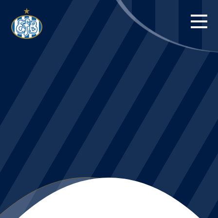
FORSIDE
KAMPE
STILLING
BILLETTER
HERREHOLDET
KAMPDAG PÅ
BLUE WATER
ARENA