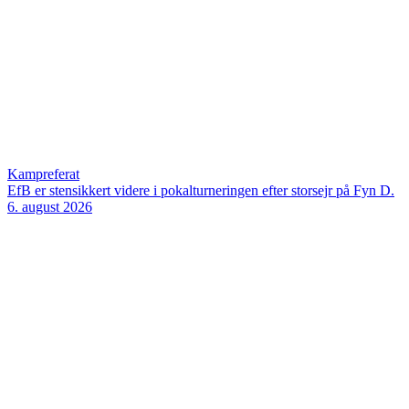
Kampreferat
EfB er stensikkert videre i pokalturneringen efter storsejr på Fyn
D.
6. august 2026