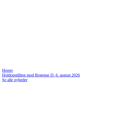
Herrer
Holdopstilling mod Bogense
D. 6. august 2026
Se alle nyheder