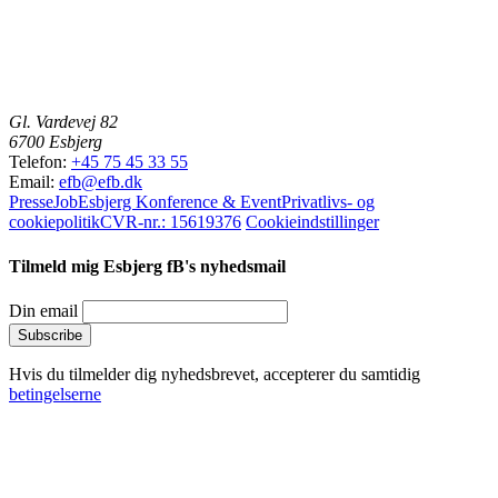
Gl. Vardevej 82
6700 Esbjerg
Telefon:
+45 75 45 33 55
Email:
efb@efb.dk
Presse
Job
Esbjerg Konference & Event
Privatlivs- og
cookiepolitik
CVR-nr.: 15619376
Cookieindstillinger
Tilmeld mig Esbjerg fB's nyhedsmail
Din email
Hvis du tilmelder dig nyhedsbrevet, accepterer du samtidig
betingelserne