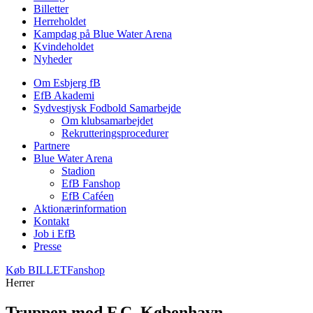
Billetter
Herreholdet
Kampdag på Blue Water Arena
Kvindeholdet
Nyheder
Om Esbjerg fB
EfB Akademi
Sydvestjysk Fodbold Samarbejde
Om klubsamarbejdet
Rekrutteringsprocedurer
Partnere
Blue Water Arena
Stadion
EfB Fanshop
EfB Caféen
Aktionærinformation
Kontakt
Job i EfB
Presse
Køb
BILLET
Fanshop
Herrer
Truppen mod F.C. København