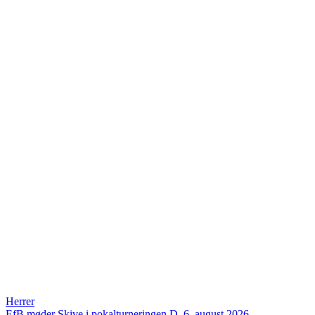
Herrer
EfB møder Skive i pokalturneringen
D. 6. august 2026