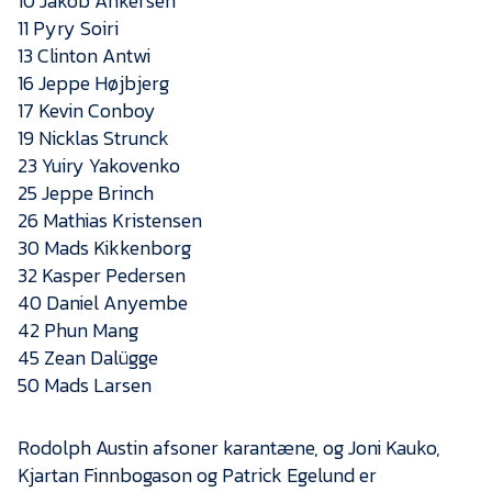
10 Jakob Ankersen
Presse
11 Pyry Soiri
13 Clinton Antwi
16 Jeppe Højbjerg
17 Kevin Conboy
19 Nicklas Strunck
23 Yuiry Yakovenko
25 Jeppe Brinch
26 Mathias Kristensen
30 Mads Kikkenborg
32 Kasper Pedersen
40 Daniel Anyembe
42 Phun Mang
45 Zean Dalügge
50 Mads Larsen
Rodolph Austin afsoner karantæne, og Joni Kauko,
Kjartan Finnbogason og Patrick Egelund er