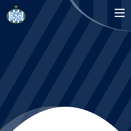
FORSIDE
KAMPE
STILLING
BILLETTER
HERREHOLDET
KAMPDAG PÅ
BLUE WATER
ARENA