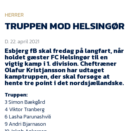
KVINDEHOLDET
HERRER
NYHEDER
TRUPPEN MOD HELSINGØR
D. 22. april 2021
Om Esbjerg fB
Esbjerg fB skal fredag på langfart, når
EfB Akademi
holdet gæster FC Helsingør til en
vigtig kamp i 1. division. Cheftræner
Sydvestjysk Fodbold
Samarbejde
Olafur Kristjansson har udtaget
kamptruppen, der skal forsøge at
Partnere
hente tre point i det nordsjællandske.
Blue Water Arena
Truppen:
Aktionærinformation
3 Simon Bækgård
4 Viktor Tranberg
Kontakt
6 Lasha Parunashvili
Job i EfB
9 Andri Bjarnason