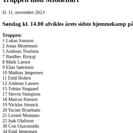
D. 11. november 2023
Søndag kl. 14.00 afvikles årets sidste hjemmekamp p
Truppen:
1 Lukas Jonsson
2 Jonas Mortensen
5 Andreas Troelsen
7 Bardhec Bytyqi
8 Mads Larsen
9 Elias Sørensen
10 Mathias Jørgensen
11 Emil Holten
12 Andreas Lausen
15 Tobias Stagaard
17 Steven Simspson
18 Marcus Hansen
19 Nicklas Strunck
20 Yacine Bourhane
21 Leonel Montano
22 Isak Olafsson
30 Con Ouzounidis
34 Emil Jørgensen