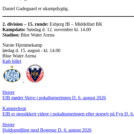
Daniel Gadegaard er ukampdygtig.
2. division – 15. runde:
Esbjerg fB – Middelfart BK
Kampdato:
Søndag d. 12. november kl. 14.00
Stadion:
Blue Water Arena
Næste Hjemmekamp
lørdag d. 15. august - kl. 14.00
Blue Water Arena
Køb billet
-
Herrer
EfB møder Skive i pokalturneringen
D. 6. august 2026
Kampreferat
EfB er stensikkert videre i pokalturneringen efter storsejr på Fyn
D. 6
Herrer
Holdopstilling mod Bogense
D. 6. august 2026