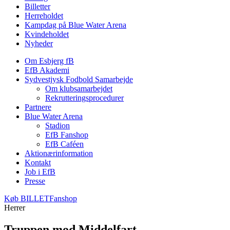
Billetter
Herreholdet
Kampdag på Blue Water Arena
Kvindeholdet
Nyheder
Om Esbjerg fB
EfB Akademi
Sydvestjysk Fodbold Samarbejde
Om klubsamarbejdet
Rekrutteringsprocedurer
Partnere
Blue Water Arena
Stadion
EfB Fanshop
EfB Caféen
Aktionærinformation
Kontakt
Job i EfB
Presse
Køb
BILLET
Fanshop
Herrer
Truppen mod Middelfart