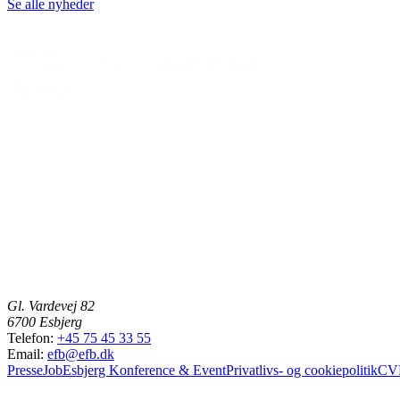
Se alle nyheder
Gl. Vardevej 82
6700 Esbjerg
Telefon:
+45 75 45 33 55
Email:
efb@efb.dk
Presse
Job
Esbjerg Konference & Event
Privatlivs- og cookiepolitik
CVR