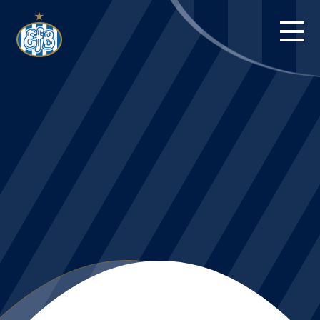
FORSIDE
KAMPE
STILLING
BILLETTER
HERREHOLDET
KAMPDAG PÅ
BLUE WATER
ARENA