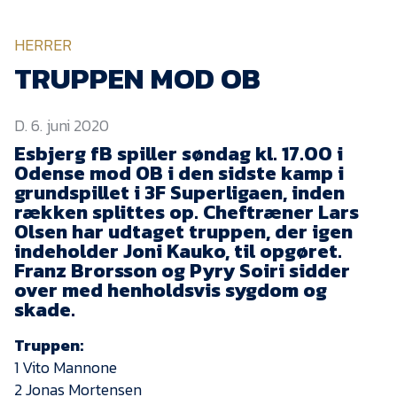
KVINDEHOLDET
HERRER
NYHEDER
TRUPPEN MOD OB
D. 6. juni 2020
Om Esbjerg fB
Esbjerg fB spiller søndag kl. 17.00 i
EfB Akademi
Odense mod OB i den sidste kamp i
grundspillet i 3F Superligaen, inden
Sydvestjysk Fodbold
Samarbejde
rækken splittes op. Cheftræner Lars
Olsen har udtaget truppen, der igen
Partnere
indeholder Joni Kauko, til opgøret.
Franz Brorsson og Pyry Soiri sidder
Blue Water Arena
over med henholdsvis sygdom og
Aktionærinformation
skade.
Kontakt
Truppen:
1 Vito Mannone
Job i EfB
2 Jonas Mortensen