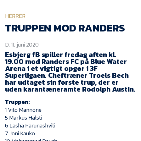
KVINDEHOLDET
HERRER
NYHEDER
TRUPPEN MOD RANDERS
D. 11. juni 2020
Om Esbjerg fB
Esbjerg fB spiller fredag aften kl.
EfB Akademi
19.00 mod Randers FC på Blue Water
Arena i et vigtigt opgør i 3F
Sydvestjysk Fodbold
Samarbejde
Superligaen. Cheftræner Troels Bech
har udtaget sin første trup, der er
Partnere
uden karantæneramte Rodolph Austin.
Blue Water Arena
Truppen:
Aktionærinformation
1 Vito Mannone
5 Markus Halsti
Kontakt
6 Lasha Parunashvili
Job i EfB
7 Joni Kauko