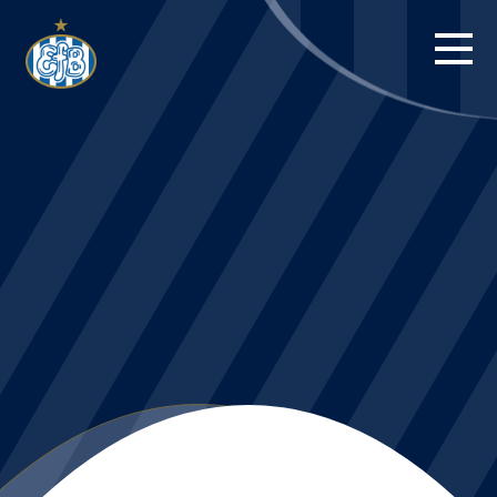
FORSIDE
KAMPE
STILLING
BILLETTER
HERREHOLDET
KAMPDAG PÅ
BLUE WATER
ARENA