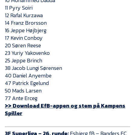
10 Mohammed Dauda
Presse
11 Pyry Soiri
12 Rafal Kurzawa
14 Franz Brorsson
16 Jeppe Højbjerg
17 Kevin Conboy
20 Søren Reese
23 Yuriy Yakovenko
25 Jeppe Brinch
38 Jacob Lungi Sørensen
40 Daniel Anyembe
47 Patrick Egelund
50 Mads Larsen
77 Ante Erceg
>> Download EfB-appen og stem på Kampens
Spiller
3F Superliga – 26. runde:
Esbjerg fB – Randers FC