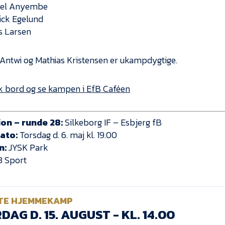
iel Anyembe
ick Egelund
s Larsen
 Antwi og Mathias Kristensen er ukampdygtige.
 bord og se kampen i EfB Caféen
sion – runde 28:
Silkeborg IF – Esbjerg fB
ato:
Torsdag d. 6. maj kl. 19.00
n:
JYSK Park
 Sport
TE HJEMMEKAMP
DAG D. 15. AUGUST - KL. 14.00