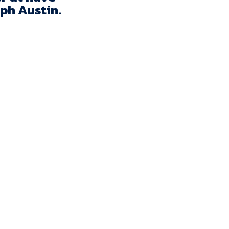
Kontakt
ph Austin.
Job i EfB
Presse