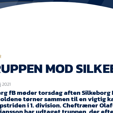
R
UPPEN MOD SILK
j 2021
erg fB møder torsdag aften Silkeborg 
holdene tørner sammen til en vigtig k
opstriden i 1. division. Cheftræner Ola
tjansson har udtaget truppen, der eft