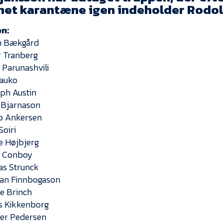
net karantæne igen indeholder Rodol
n:
n Bækgård
r Tranberg
 Parunashvili
Kauko
ph Austin
 Bjarnason
b Ankersen
Soiri
e Højbjerg
n Conboy
las Strunck
tan Finnbogason
e Brinch
s Kikkenborg
er Pedersen