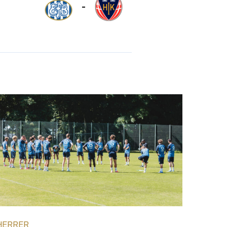
-
HERRER