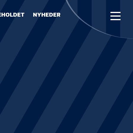
EHOLDET
NYHEDER
FORSIDE
KAMPE
STILLING
BILLETTER
HERREHOLDET
LUE WATER ARENA