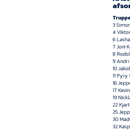
afso
Truppe
3 Simo
4 Vikto
6 Lasha
7 Joni 
8 Rodol
9 Andri
10 Jako
11 Pyry 
16 Jepp
17 Kevi
19 Nick
22 Kjar
25 Jepp
30 Mad
32 Kasp