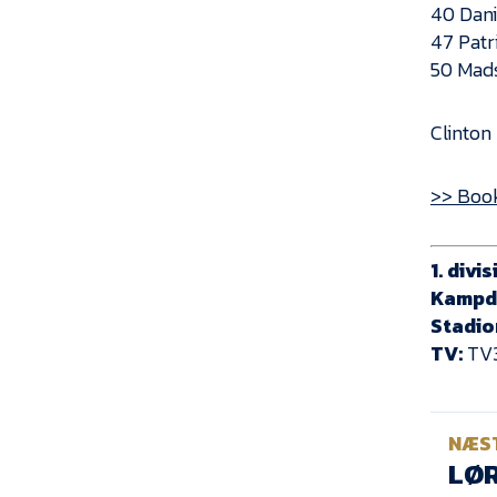
40 Dan
47 Patr
50 Mad
Clinton
>> Book
1. divi
Kampd
Stadio
TV:
TV3
NÆS
LØR