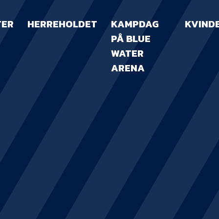
TER
HERREHOLDET
KAMPDAG
KVIND
PÅ BLUE
WATER
ARENA
KAMPDAG PÅ B