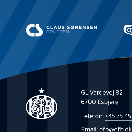
Gl. Vardevej 82
6700 Esbjerg
Telefon:
+45 75 45
Email:
efb@efb.d