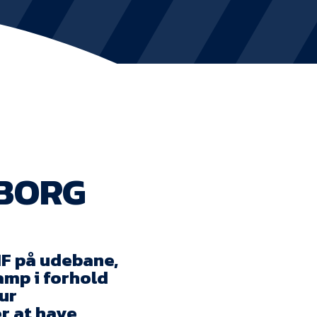
KVINDEHOLDET
NYHEDER
Om Esbjerg fB
EfB Akademi
EBORG
Sydvestjysk Fodbold Samarbejde
Partnere
IF på udebane,
Blue Water Arena
amp i forhold
Aktionærinformation
fur
er at have