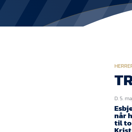
HERRE
TR
D. 5. ma
Esbj
når 
til t
Kris