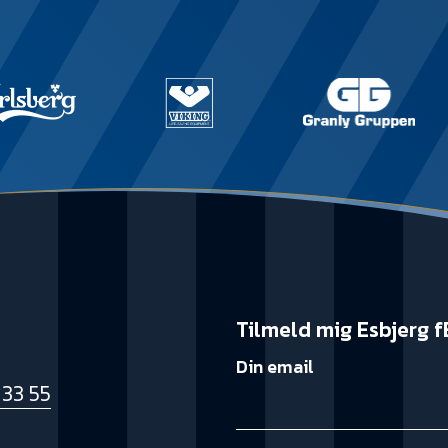
Tilmeld mig Esbjerg f
Din email
 33 55
k