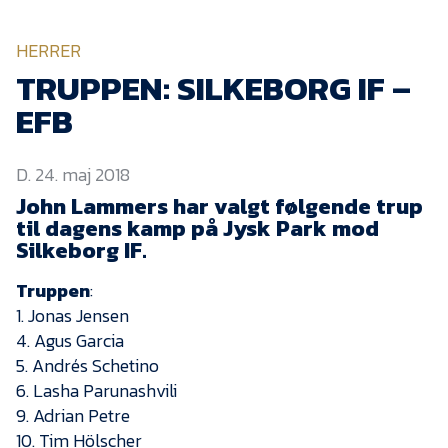
KVINDEHOLDET
HERRER
NYHEDER
TRUPPEN: SILKEBORG IF –
EFB
Om Esbjerg fB
D. 24. maj 2018
EfB Akademi
John Lammers har valgt følgende trup
Sydvestjysk Fodbold
til dagens kamp på Jysk Park mod
Samarbejde
Silkeborg IF.
Partnere
Truppen
:
Blue Water Arena
1. Jonas Jensen
Aktionærinformation
4. Agus Garcia
5. Andrés Schetino
Kontakt
6. Lasha Parunashvili
9. Adrian Petre
Job i EfB
10. Tim Hölscher