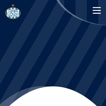
FORSIDE
KAMPE
STILLING
BILLETTER
HERREHOLDET
KAMPDAG PÅ
BLUE WATER
ARENA