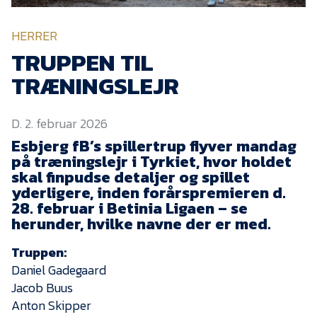
KVINDEHOLDET
HERRER
NYHEDER
TRUPPEN TIL
TRÆNINGSLEJR
Om Esbjerg fB
D. 2. februar 2026
EfB Akademi
Esbjerg fB’s spillertrup flyver mandag
Sydvestjysk Fodbold
på træningslejr i Tyrkiet, hvor holdet
Samarbejde
skal finpudse detaljer og spillet
Partnere
yderligere, inden forårspremieren d.
28. februar i Betinia Ligaen – se
Blue Water Arena
herunder, hvilke navne der er med.
Aktionærinformation
Truppen:
Kontakt
Daniel Gadegaard
Jacob Buus
Job i EfB
Anton Skipper