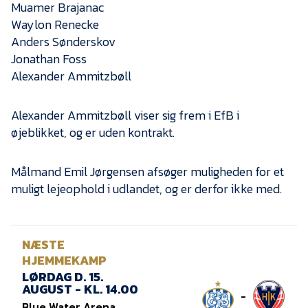
Muamer Brajanac
Waylon Renecke
Anders Sønderskov
Jonathan Foss
Alexander Ammitzbøll
Alexander Ammitzbøll viser sig frem i EfB i
øjeblikket, og er uden kontrakt.
Målmand Emil Jørgensen afsøger muligheden for et
muligt lejeophold i udlandet, og er derfor ikke med.
NÆSTE
HJEMMEKAMP
LØRDAG D. 15.
AUGUST - KL. 14.00
-
Blue Water Arena