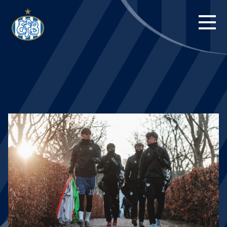
FORSIDE
KAMPE
STILLING
BILLETTER
HERREHOLDET
KAMPDAG PÅ
BLUE WATER
ARENA