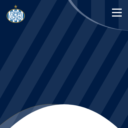
FORSIDE
KAMPE
STILLING
BILLETTER
HERREHOLDET
KAMPDAG PÅ
BLUE WATER
ARENA