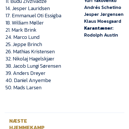
Yuri Yakovenko
11. Budu Zivzivadze
Presse
Andrés Schetino
14. Jesper Lauridsen
Jesper Jørgensen
17. Emmanuel Oti Essigba
Klaus Moesgaard
18. William Møller
Karantæner:
21. Mark Brink
Rodolph Austin
24. Marco Lund
25. Jeppe Brinch
26. Mathias Kristensen
32. Nikolaj Hagelskjær
38. Jacob Lungi Sørensen
39. Anders Dreyer
40. Daniel Anyembe
50. Mads Larsen
NÆSTE
HJEMMEKAMP