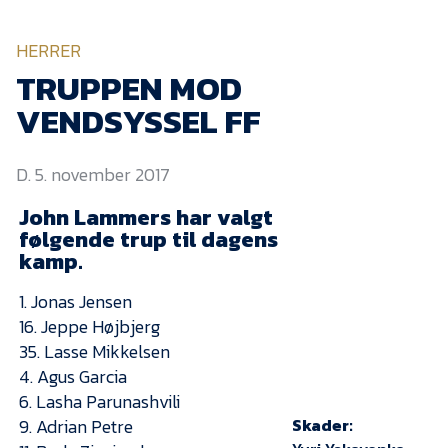
KVINDEHOLDET
HERRER
NYHEDER
TRUPPEN MOD
VENDSYSSEL FF
Om Esbjerg fB
D. 5. november 2017
EfB Akademi
John Lammers har valgt
Sydvestjysk Fodbold
Samarbejde
følgende trup til dagens
kamp.
Partnere
1. Jonas Jensen
Blue Water Arena
16. Jeppe Højbjerg
Aktionærinformation
35. Lasse Mikkelsen
4. Agus Garcia
Kontakt
6. Lasha Parunashvili
Job i EfB
9. Adrian Petre
Skader: