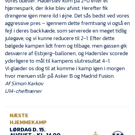
vores dueller. Haderslev kom på 2-0 efter et
hjørnespark, der ikke blev afvist. Herefter fik
drengene igen mere ild i øjne. Det sås bedst ved vores
aggressive pres – igennem dette fremtvang vi også en
fejl i deres backkæde, som serverede en meget tidlig
julegave, og vi kunne reducere til 2-1. Efter dette
bølgede kampen lidt frem og tilbage, men gassen gik
desværre af Esbjerg-ballonen, og Haderslev scorede
yderligere to mål til kampens slutresultat 4-1.
Vi glæder os dog til at komme i kamp igen i morgen
hvor menuen står på Asker B og Madrid Fusion.
Af Simon Karkov
U14-cheftræner
NÆSTE
HJEMMEKAMP
LØRDAG D. 15.
AUGUST - KL. 14.00