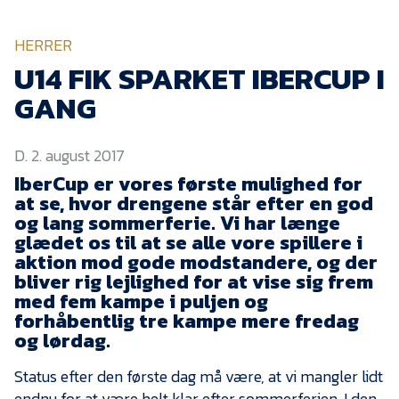
KVINDEHOLDET
HERRER
NYHEDER
U14 FIK SPARKET IBERCUP I
GANG
Om Esbjerg fB
D. 2. august 2017
EfB Akademi
IberCup er vores første mulighed for
Sydvestjysk Fodbold
at se, hvor drengene står efter en god
Samarbejde
og lang sommerferie. Vi har længe
Partnere
glædet os til at se alle vore spillere i
aktion mod gode modstandere, og der
Blue Water Arena
bliver rig lejlighed for at vise sig frem
med fem kampe i puljen og
Aktionærinformation
forhåbentlig tre kampe mere fredag
Kontakt
og lørdag.
Job i EfB
Status efter den første dag må være, at vi mangler lidt
endnu for at være helt klar efter sommerferien. I den