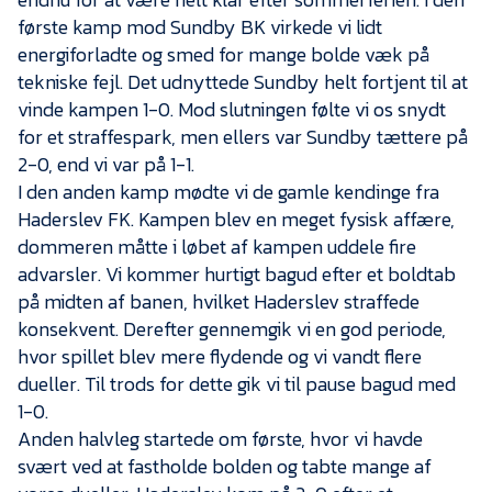
Presse
første kamp mod Sundby BK virkede vi lidt
energiforladte og smed for mange bolde væk på
tekniske fejl. Det udnyttede Sundby helt fortjent til at
vinde kampen 1-0. Mod slutningen følte vi os snydt
for et straffespark, men ellers var Sundby tættere på
2-0, end vi var på 1-1.
I den anden kamp mødte vi de gamle kendinge fra
Haderslev FK. Kampen blev en meget fysisk affære,
dommeren måtte i løbet af kampen uddele fire
advarsler. Vi kommer hurtigt bagud efter et boldtab
på midten af banen, hvilket Haderslev straffede
konsekvent. Derefter gennemgik vi en god periode,
hvor spillet blev mere flydende og vi vandt flere
dueller. Til trods for dette gik vi til pause bagud med
1-0.
Anden halvleg startede om første, hvor vi havde
svært ved at fastholde bolden og tabte mange af