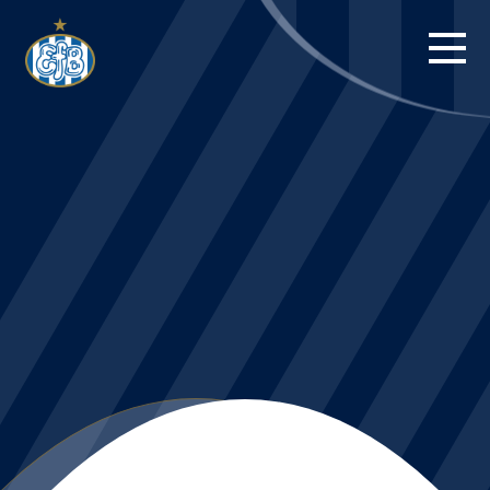
FORSIDE
KAMPE
STILLING
BILLETTER
HERREHOLDET
KAMPDAG PÅ
BLUE WATER
ARENA