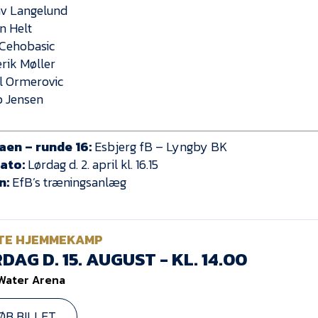
av Langelund
n Helt
 Cehobasic
erik Møller
l Ormerovic
b Jensen
gaen – runde 16:
Esbjerg fB – Lyngby BK
ato:
Lørdag d. 2. april kl. 16.15
n:
EfB’s træningsanlæg
TE HJEMMEKAMP
DAG D. 15. AUGUST - KL. 14.00
Water Arena
ØB BILLET