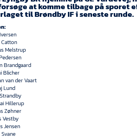
 forsøge at komme tilbage på sporet e
laget til Brøndby IF i seneste runde.
n:
 Iversen
s Catton
s Melstrup
 Pedersen
m Brandgaard
i Blicher
n van der Vaart
aj Lund
 Strandby
ai Hillerup
las Zøhner
as Vestby
us Jensen
 Svane