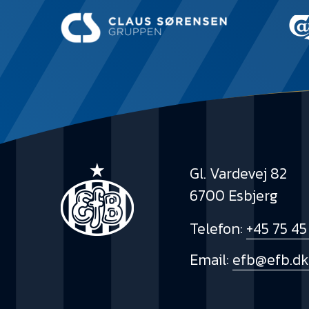
Gl. Vardevej 82
6700 Esbjerg
Telefon:
+45 75 45
Email:
efb@efb.d