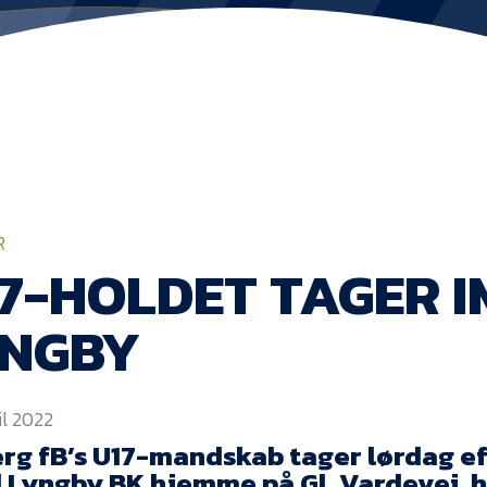
R
7-HOLDET TAGER 
YNGBY
ril 2022
erg fB’s U17-mandskab tager lørdag 
 Lyngby BK hjemme på Gl. Vardevej, h