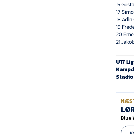
15 Gust
17 Simo
18 Adin
19 Fred
20 Eme
21 Jako
U17 Li
Kampd
Stadio
NÆS
LØR
Blue 
K