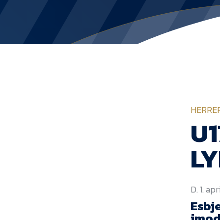
HERRE
U1
L
D. 1. ap
Esbj
imod