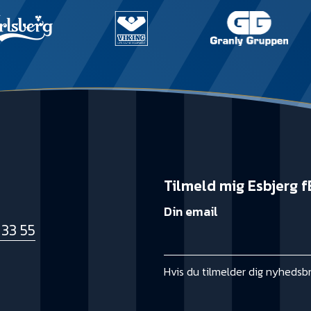
Tilmeld mig Esbjerg f
Din email
 33 55
k
Hvis du tilmelder dig nyhedsb