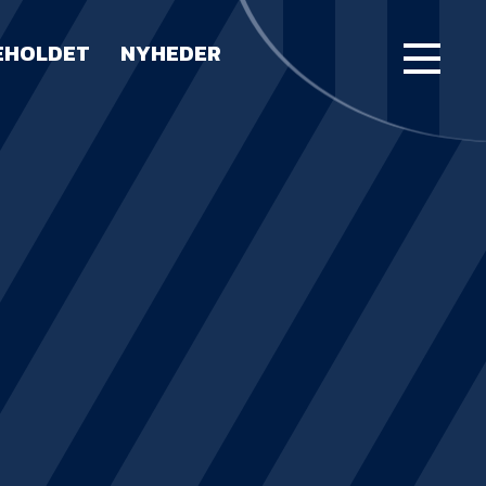
EHOLDET
NYHEDER
FORSIDE
KAMPE
STILLING
BILLETTER
HERREHOLDET
LUE WATER ARENA