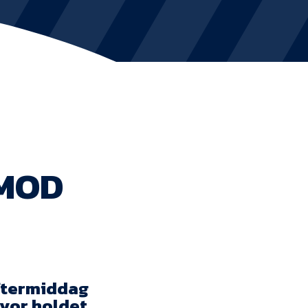
KVINDEHOLDET
NYHEDER
Om Esbjerg fB
EfB Akademi
IMOD
Sydvestjysk Fodbold Samarbejde
Partnere
Blue Water Arena
Aktionærinformation
eftermiddag
vor holdet