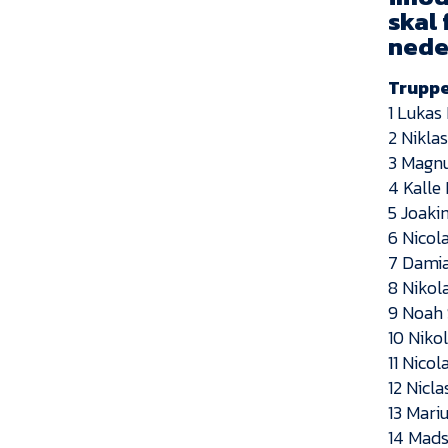
skal
neder
Truppe
1 Lukas
2 Nikla
3 Magnu
4 Kalle
5 Joaki
6 Nicola
7 Damia
8 Nikol
9 Noah
10 Nikol
11 Nico
12 Nicl
13 Mari
14 Mads