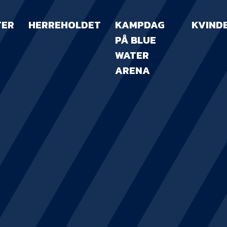
TER
HERREHOLDET
KAMPDAG
KVIND
PÅ BLUE
WATER
ARENA
KAMPDAG PÅ B