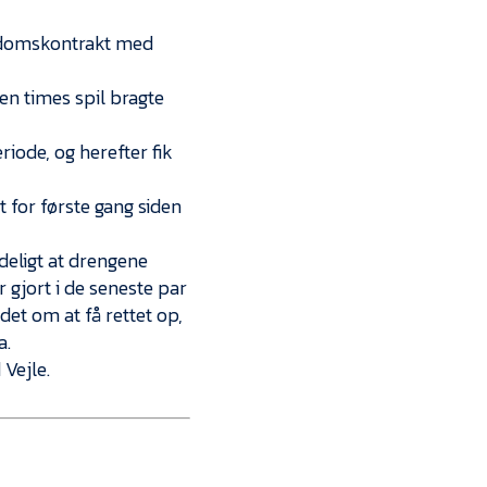
ngdomskontrakt med
en times spil bragte
riode, og herefter fik
t for første gang siden
deligt at drengene
r gjort i de seneste par
det om at få rettet op,
a.
Vejle.