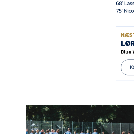
68′ Las
75′ Nic
NÆS
LØR
Blue 
K