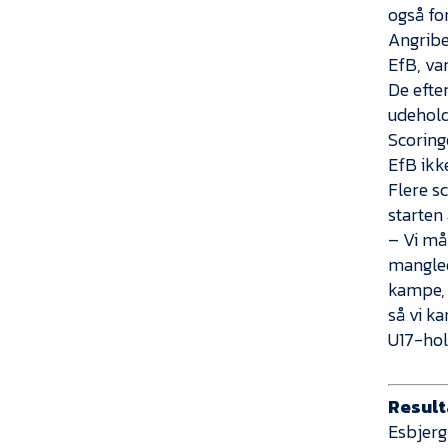
også for
Angribe
EfB, var
De efte
udeholde
Scoringe
EfB ikk
Flere sc
starten
– Vi må
manglede
kampe, 
så vi ka
U17-hol
Result
Esbjerg