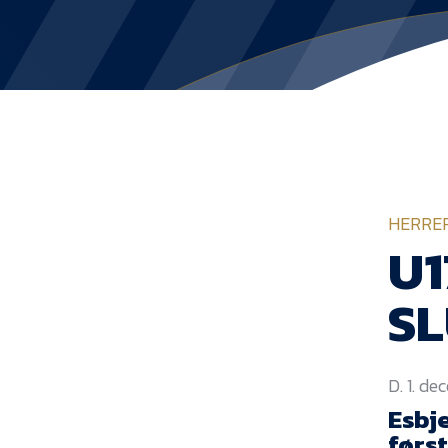
HERRE
U1
S
D. 1. d
Esbj
førs