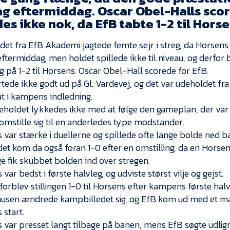
ag eftermiddag. Oscar Obel-Halls scor
es ikke nok, da EfB tabte 1-2 til Horse
det fra EfB Akademi jagtede femte sejr i streg, da Horsen
ftermiddag, men holdet spillede ikke til niveau, og derfor b
g på 1-2 til Horsens. Oscar Obel-Hall scorede for EfB.
rtede ikke godt ud på Gl. Vardevej, og det var udeholdet f
at i kampens indledning.
oldet lykkedes ikke med at følge den gameplan, der var
omstille sig til en anderledes type modstander.
 var stærke i duellerne og spillede ofte lange bolde ned b
et kom da også foran 1-0 efter en omstilling, da en Horsen
 fik skubbet bolden ind over stregen.
var bedst i første halvleg, og udviste størst vilje og gejst.
forblev stillingen 1-0 til Horsens efter kampens første halv
ausen ændrede kampbilledet sig, og EfB kom ud med et ma
 start.
 var presset langt tilbage på banen, mens EfB søgte udli