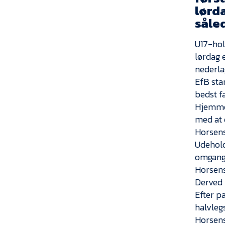
lørd
såled
U17-hol
lørdag e
nederla
EfB sta
bedst f
Hjemmeh
med at 
Horsens
Udehold
omgange
Horsens 
Derved 
Efter p
halvlegs
Horsens