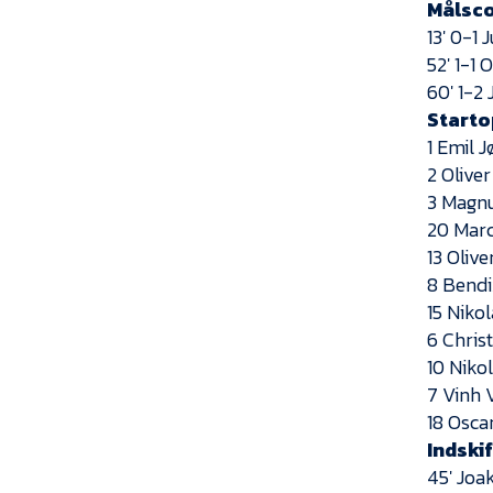
Målsco
13′ 0-1 
52′ 1-1
60′ 1-2
Startop
1 Emil 
2 Olive
3 Magnu
20 Marc
13 Oliv
8 Bend
15 Niko
6 Chris
10 Nikol
7 Vinh 
18 Osca
Indskif
45′ Joa