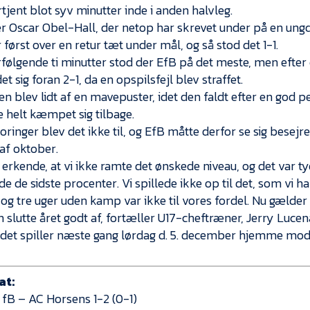
tjent blot syv minutter inde i anden halvleg.
r Oscar Obel-Hall, der netop har skrevet under på en u
 først over en retur tæt under mål, og så stod det 1-1.
rfølgende ti minutter stod der EfB på det meste, men efter 
t sig foran 2-1, da en opspilsfejl blev straffet.
n blev lidt af en mavepuster, idet den faldt efter en god pe
e helt kæmpet sig tilbage.
oringer blev det ikke til, og EfB måtte derfor se sig besejre
 af oktober.
 erkende, at vi ikke ramte det ønskede niveau, og det var ty
 de sidste procenter. Vi spillede ikke op til det, som vi ha
og tre uger uden kamp var ikke til vores fordel. Nu gælder 
n slutte året godt af, fortæller U17-cheftræner, Jerry Lucen
det spiller næste gang lørdag d. 5. december hjemme mod 
at:
 fB – AC Horsens 1-2 (0-1)