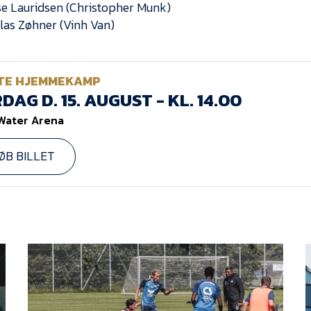
se Lauridsen (Christopher Munk)
olas Zøhner (Vinh Van)
TE HJEMMEKAMP
DAG D. 15. AUGUST - KL. 14.00
Water Arena
ØB BILLET