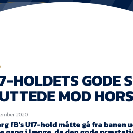
R
7-HOLDETS GODE S
LUTTEDE MOD HOR
ecember 2020
erg fB’s U17-hold måtte gå fra banen u
te gang i længe, da den gode præstat