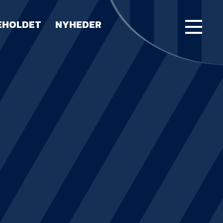
EHOLDET
NYHEDER
FORSIDE
KAMPE
STILLING
BILLETTER
HERREHOLDET
LUE WATER ARENA