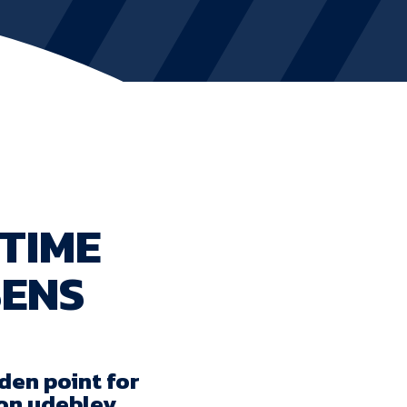
KVINDEHOLDET
NYHEDER
Om Esbjerg fB
EfB Akademi
TIME
Sydvestjysk Fodbold Samarbejde
SENS
Partnere
Blue Water Arena
Aktionærinformation
den point for
ion udeblev