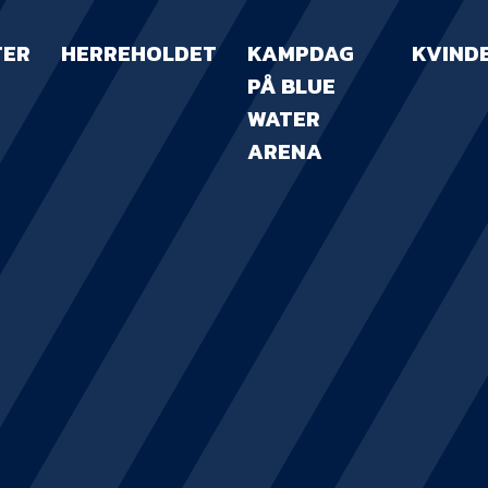
TER
HERREHOLDET
KAMPDAG
KVIND
PÅ BLUE
WATER
ARENA
KAMPDAG PÅ B