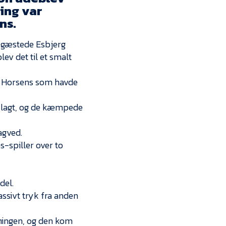
Kontakt
ing var
ns.
Job i EfB
s gæstede Esbjerg
Presse
lev det til et smalt
ra Horsens som havde
 lagt, og de kæmpede
agved.
s-spiller over to
del.
ssivt tryk fra anden
gningen, og den kom