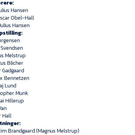
rere:
Julius Hansen
 Oscar Obel-Hall
 Julius Hansen
stilling:
Jørgensen
r Svendsen
s Melstrup
us Blicher
er Gadgaard
ix Bennetzen
laj Lund
topher Munk
ai Hillerup
Van
r Hall
tninger:
kim Brandgaard (Magnus Melstrup)