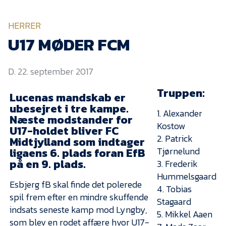
KVINDEHOLDET
HERRER
NYHEDER
U17 MØDER FCM
D. 22. september 2017
Om Esbjerg fB
EfB Akademi
Truppen:
Lucenas mandskab er
ubesejret i tre kampe.
Sydvestjysk Fodbold
1. Alexander
Samarbejde
Næste modstander for
Kostow
U17-holdet bliver FC
Partnere
2. Patrick
Midtjylland som indtager
Tjørnelund
ligaens 6. plads foran EfB
Blue Water Arena
på en 9. plads.
3. Frederik
Aktionærinformation
Hummelsgaard
Esbjerg fB skal finde det polerede
4. Tobias
Kontakt
spil frem efter en mindre skuffende
Stagaard
indsats seneste kamp mod Lyngby,
Job i EfB
5. Mikkel Aaen
som blev en rodet affære hvor U17-