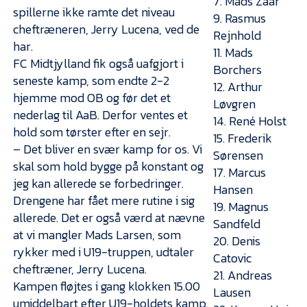
7. Mads Zaar
Presse
spillerne ikke ramte det niveau
9. Rasmus
cheftræneren, Jerry Lucena, ved de
Rejnhold
har.
11. Mads
FC Midtjylland fik også uafgjort i
Borchers
seneste kamp, som endte 2-2
12. Arthur
hjemme mod OB og før det et
Løvgren
nederlag til AaB. Derfor ventes et
14. René Holst
hold som tørster efter en sejr.
15. Frederik
– Det bliver en svær kamp for os. Vi
Sørensen
skal som hold bygge på konstant og
17. Marcus
jeg kan allerede se forbedringer.
Hansen
Drengene har fået mere rutine i sig
19. Magnus
allerede. Det er også værd at nævne
Sandfeld
at vi mangler Mads Larsen, som
20. Denis
rykker med i U19-truppen, udtaler
Catovic
cheftræner, Jerry Lucena.
21. Andreas
Kampen fløjtes i gang klokken 15.00
Lausen
umiddelbart efter U19-holdets kamp.