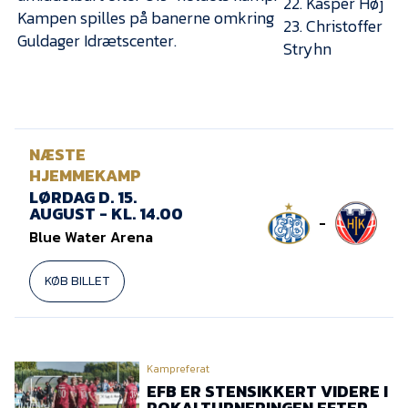
22. Kasper Høj
Kampen spilles på banerne omkring
23. Christoffer
Guldager Idrætscenter.
Stryhn
NÆSTE
HJEMMEKAMP
LØRDAG D. 15.
AUGUST - KL. 14.00
-
Blue Water Arena
KØB BILLET
Kampreferat
EFB ER STENSIKKERT VIDERE I
POKALTURNERINGEN EFTER