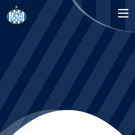
FORSIDE
KAMPE
STILLING
BILLETTER
HERREHOLDET
KAMPDAG PÅ
BLUE WATER
ARENA