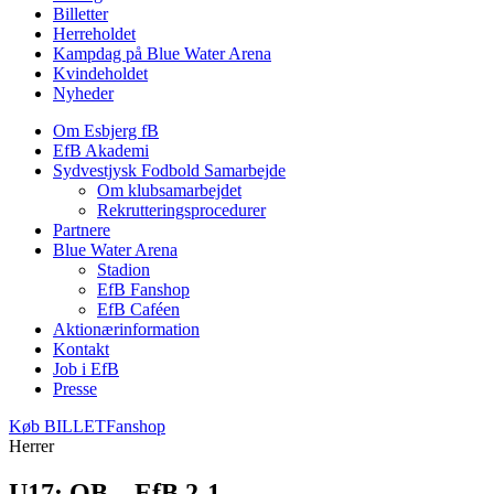
Billetter
Herreholdet
Kampdag på Blue Water Arena
Kvindeholdet
Nyheder
Om Esbjerg fB
EfB Akademi
Sydvestjysk Fodbold Samarbejde
Om klubsamarbejdet
Rekrutteringsprocedurer
Partnere
Blue Water Arena
Stadion
EfB Fanshop
EfB Caféen
Aktionærinformation
Kontakt
Job i EfB
Presse
Køb
BILLET
Fanshop
Herrer
U17: OB – EfB 2-1