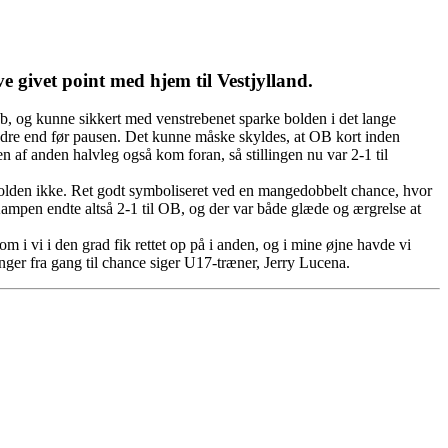
 givet point med hjem til Vestjylland.
løb, og kunne sikkert med venstrebenet sparke bolden i det lange
 bedre end før pausen. Det kunne måske skyldes, at OB kort inden
n af anden halvleg også kom foran, så stillingen nu var 2-1 til
olden ikke. Ret godt symboliseret ved en mangedobbelt chance, hvor
ampen endte altså 2-1 til OB, og der var både glæde og ærgrelse at
som i vi i den grad fik rettet op på i anden, og i mine øjne havde vi
inger fra gang til chance siger U17-træner, Jerry Lucena.