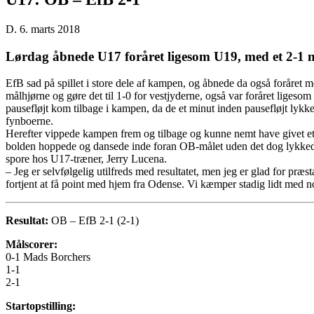
D. 6. marts 2018
Lørdag åbnede U17 foråret ligesom U19, med et 2-1 ne
EfB sad på spillet i store dele af kampen, og åbnede da også foråret m
målhjørne og gøre det til 1-0 for vestjyderne, også var foråret ligeso
pausefløjt kom tilbage i kampen, da de et minut inden pausefløjt lykked
fynboerne.
Herefter vippede kampen frem og tilbage og kunne nemt have givet et
bolden hoppede og dansede inde foran OB-målet uden det dog lykkedes 
spore hos U17-træner, Jerry Lucena.
– Jeg er selvfølgelig utilfreds med resultatet, men jeg er glad for præst
fortjent at få point med hjem fra Odense. Vi kæmper stadig lidt med nog
Resultat:
OB – EfB 2-1 (2-1)
Målscorer:
0-1 Mads Borchers
1-1
2-1
Startopstilling: