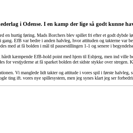
derlag i Odense. I en kamp der lige så godt kunne have
ed en hurtig føring. Mads Borchers blev spillet fri efter et godt dybde 
m i gang. EfB var bedre i anden halvleg, hvor attituden og takterne var
es med at få bolden i mål til pausestillingen 1-1 og senere i begyndelse
 hårdt kæmpende EfB-hold point med hjem til Esbjerg, men ind ville b
for vestjyderne at få sparket bolden det sidste stykke over stregen. K
ationen. Vi manglede lidt takter og attitude i vores spil i første halvleg, 
le ting ift. vores nye spillesystem, men jeg synes klart jeg ser forbedr