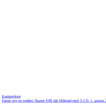
Kampreferat
Første sejr en realitet: Skarpe EfB slår Hillerød med 3-2
D. 1. august