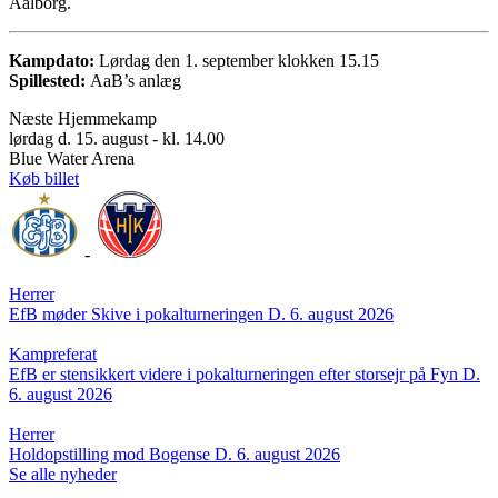
Aalborg.
Kampdato:
Lørdag den 1. september klokken 15.15
Spillested:
AaB’s anlæg
Næste Hjemmekamp
lørdag d. 15. august - kl. 14.00
Blue Water Arena
Køb billet
-
Herrer
EfB møder Skive i pokalturneringen
D. 6. august 2026
Kampreferat
EfB er stensikkert videre i pokalturneringen efter storsejr på Fyn
D.
6. august 2026
Herrer
Holdopstilling mod Bogense
D. 6. august 2026
Se alle nyheder