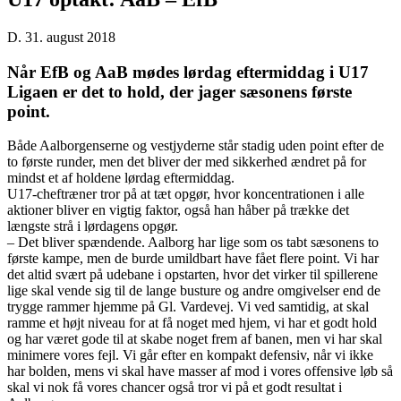
D. 31. august 2018
Når EfB og AaB mødes lørdag eftermiddag i U17
Ligaen er det to hold, der jager sæsonens første
point.
Både Aalborgenserne og vestjyderne står stadig uden point efter de
to første runder, men det bliver der med sikkerhed ændret på for
mindst et af holdene lørdag eftermiddag.
U17-cheftræner tror på at tæt opgør, hvor koncentrationen i alle
aktioner bliver en vigtig faktor, også han håber på trække det
længste strå i lørdagens opgør.
– Det bliver spændende. Aalborg har lige som os tabt sæsonens to
første kampe, men de burde umildbart have fået flere point. Vi har
det altid svært på udebane i opstarten, hvor det virker til spillerene
lige skal vende sig til de lange busture og andre omgivelser end de
trygge rammer hjemme på Gl. Vardevej. Vi ved samtidig, at skal
ramme et højt niveau for at få noget med hjem, vi har et godt hold
og har været gode til at skabe noget frem af banen, men vi har skal
minimere vores fejl. Vi går efter en kompakt defensiv, når vi ikke
har bolden, mens vi skal have masser af mod i vores offensive løb så
skal vi nok få vores chancer også tror vi på et godt resultat i