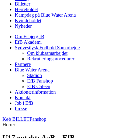
Billetter
Herreholdet
Kampdag på Blue Water Arena
Kvindeholdet
Nyheder
Om Esbjerg fB
EfB Akademi
Sydvestjysk Fodbold Samarbejde
Om klubsamarbejdet
Rekrutteringsprocedurer
Partnere
Blue Water Arena
Stadion
EfB Fanshop
EfB Caféen
Aktionærinformation
Kontakt
Job i EfB
Presse
Køb
BILLET
Fanshop
Herrer
U17 optakt: AaB – EfB