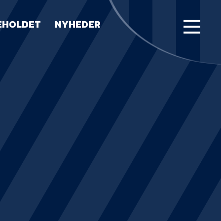
EHOLDET
NYHEDER
FORSIDE
KAMPE
STILLING
BILLETTER
HERREHOLDET
LUE WATER ARENA