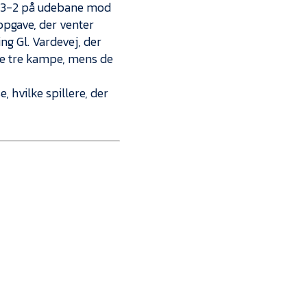
Kontakt
de 3-2 på udebane mod
opgave, der venter
Job i EfB
g Gl. Vardevej, der
te tre kampe, mens de
Presse
 hvilke spillere, der