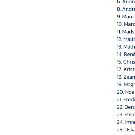
6. Andr
8. Andr
9. Marc
10. Mar
11. Mad
12. Mal
13. Math
14. Ren
15. Chri
17. Kris
18. Zea
19. Mag
20. Noa
21. Fred
22. Deni
23. Ras
24. Imr
25. Osk