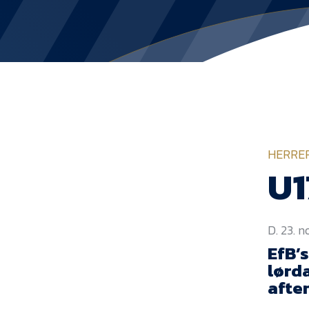
HERRE
U1
D. 23. 
EfB’
lørd
afte