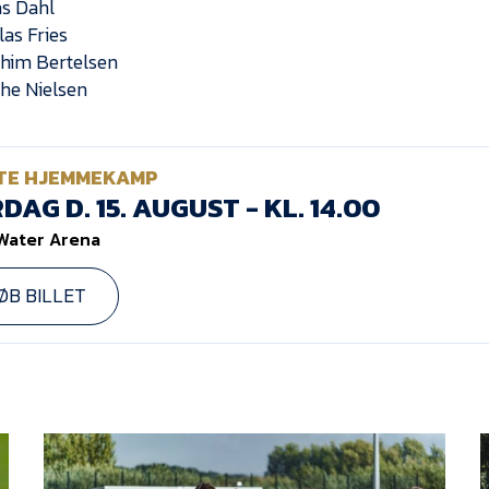
as Dahl
las Fries
chim Bertelsen
the Nielsen
TE HJEMMEKAMP
DAG D. 15. AUGUST - KL. 14.00
Water Arena
ØB BILLET