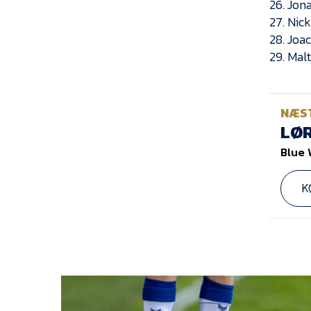
26. Jon
27. Nick
28. Joa
29. Mal
NÆS
LØR
Blue 
K