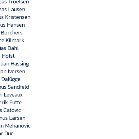
eas Troelsen
eas Lausen
us Kristensen
cus Hansen
s Borchers
the Kilmark
ias Dahl
é Holst
stian Hassing
tian Iversen
n Dalügge
nus Sandfeld
h Leveaux
erik Futte
s Catovic
mus Larsen
an Mehanovic
ar Due