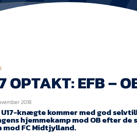
R
7 OPTAKT: EFB – O
november 2018
s U17-knægte kommer med god selvtilli
agens hjemmekamp mod OB efter de 
n mod FC Midtjylland.