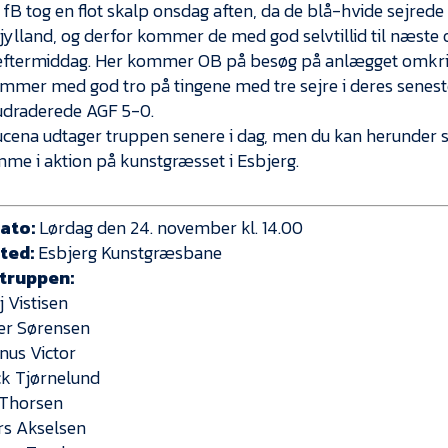
 fB tog en flot skalp onsdag aften, da de blå-hvide sejre
jylland, og derfor kommer de med god selvtillid til næste 
eftermiddag. Her kommer OB på besøg på anlægget omkrin
mmer med god tro på tingene med tre sejre i deres senes
udraderede AGF 5-0.
ucena udtager truppen senere i dag, men du kan herunder se,
me i aktion på kunstgræsset i Esbjerg.
ato:
Lørdag den 24. november kl. 14.00
ted:
Esbjerg Kunstgræsbane
truppen:
aj Vistisen
per Sørensen
nus Victor
ick Tjørnelund
 Thorsen
rs Akselsen