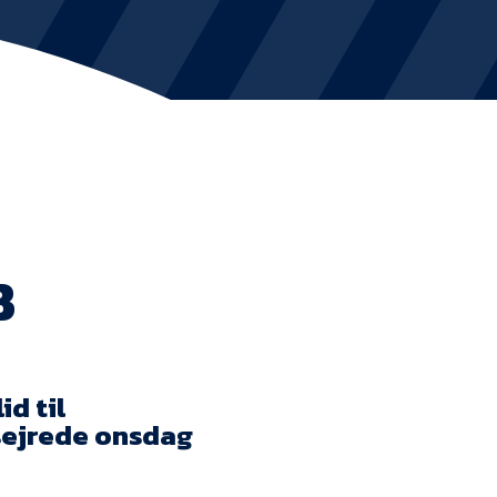
KVINDEHOLDET
NYHEDER
Om Esbjerg fB
EfB Akademi
B
Sydvestjysk Fodbold Samarbejde
Partnere
d til
Blue Water Arena
sejrede onsdag
Aktionærinformation