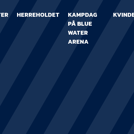
TER
HERREHOLDET
KAMPDAG
KVIND
PÅ BLUE
WATER
ARENA
KAMPDAG PÅ B