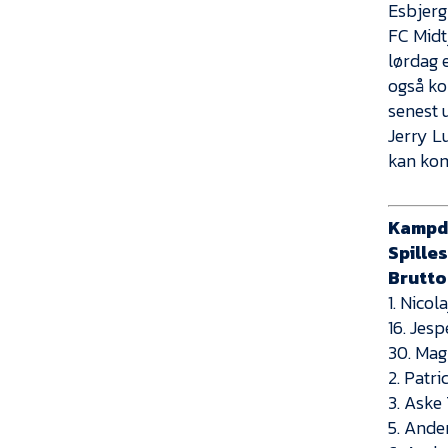
Esbjerg
FC Midt
lørdag 
også ko
senest 
Jerry L
kan kom
Kampd
Spilles
Brutto
1. Nicol
16. Jes
30. Mag
2. Patr
3. Aske
5. Ande