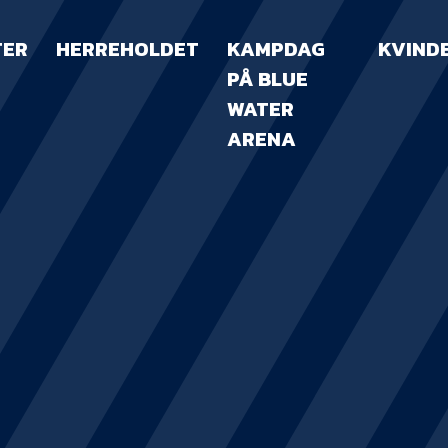
TER
HERREHOLDET
KAMPDAG
KVIND
PÅ BLUE
WATER
ARENA
KAMPDAG PÅ B