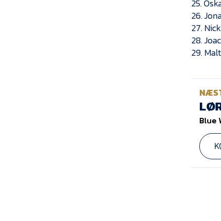
25. Osk
26. Jon
27. Nick
28. Joa
29. Mal
NÆS
LØR
Blue 
K