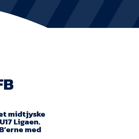
KVINDEHOLDET
NYHEDER
Om Esbjerg fB
EfB Akademi
FB
Sydvestjysk Fodbold Samarbejde
Partnere
det midtjyske
Blue Water Arena
U17 Ligaen.
Aktionærinformation
fB’erne med