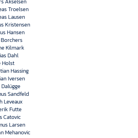
rs Akselsen
eas Troelsen
eas Lausen
us Kristensen
cus Hansen
s Borchers
the Kilmark
ias Dahl
é Holst
stian Hassing
tian Iversen
n Dalügge
nus Sandfeld
h Leveaux
erik Futte
s Catovic
mus Larsen
an Mehanovic