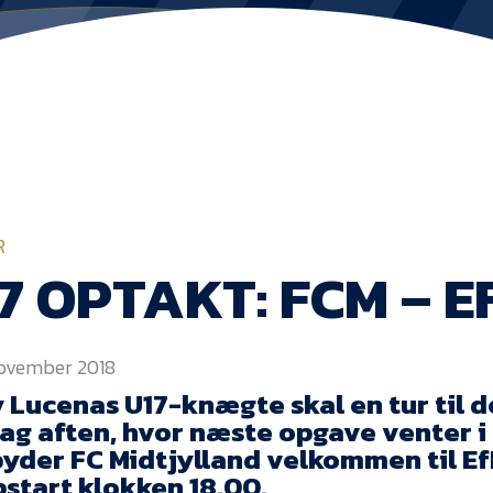
R
7 OPTAKT: FCM – E
november 2018
y Lucenas U17-knægte skal en tur til 
ag aften, hvor næste opgave venter i 
byder FC Midtjylland velkommen til E
start klokken 18.00.