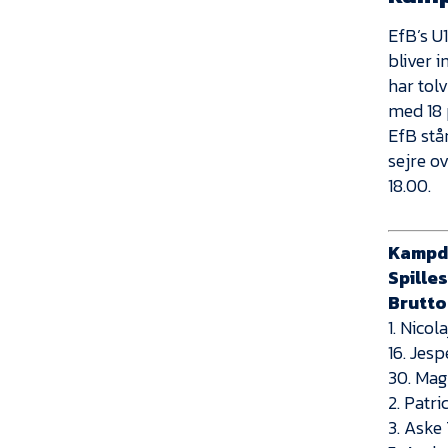
EfB’s U
bliver 
har tol
med 18 
EfB stå
sejre o
18.00.
Kampd
Spilles
Brutto
1. Nicol
16. Jes
30. Mag
2. Patr
3. Aske