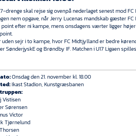
17-drenge skal rejse sig ovenpå nederlaget senest mod F
ingen nem opgave, når Jerry Lucenas mandskab gæster FC M
v point efter ni kampe, mens onsdagens værter ligger højere
point.
r uden sejr i to kampe, hvor FC Midtjylland er bedre køren
ver SønderjyskE og Brøndby IF. Matchen i U17 Ligaen spille
ato:
Onsdag den 21. november kl. 18.00
ted:
Ikast Stadion, Kunstgræsbanen
truppen:
aj Vistisen
per Sørensen
nus Victor
ick Tjørnelund
 Thorsen