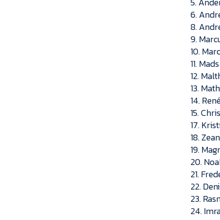
5. Ande
6. Andr
8. Andr
9. Marc
10. Mar
11. Mad
12. Mal
13. Math
14. Ren
15. Chri
17. Kris
18. Zea
19. Mag
20. Noa
21. Fred
22. Deni
23. Ras
24. Imr