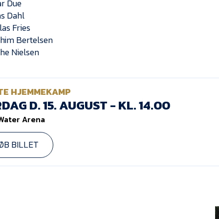
ar Due
as Dahl
las Fries
chim Bertelsen
the Nielsen
TE HJEMMEKAMP
DAG D. 15. AUGUST - KL. 14.00
Water Arena
ØB BILLET