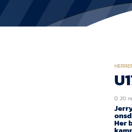
HERRE
U1
D. 20. 
Jerr
onsd
Her 
kamp