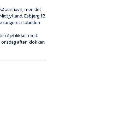
Kontakt
C København, men det
Job i EfB
idtjylland. Esbjerg fB
 rangeret i tabellen
Presse
de i øjeblikket med
s onsdag aften klokken