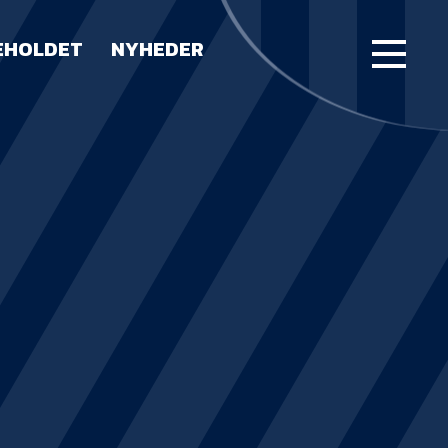
EHOLDET
NYHEDER
FORSIDE
KAMPE
STILLING
BILLETTER
HERREHOLDET
LUE WATER ARENA