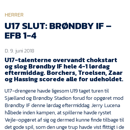
KVINDEHOLDET
HERRER
NYHEDER
U17 SLUT: BRØNDBY IF –
EFB 1-4
Om Esbjerg fB
D. 9. juni 2018
EfB Akademi
U17-talenterne overvandt chokstart
Sydvestjysk Fodbold
og slog Brøndby IF hele 4-1 lørdag
Samarbejde
eftermiddag. Borchers, Troelsen, Zaar
Partnere
og Hassing scorede alle for udeholdet.
Blue Water Arena
U17-drengene havde ligesom U19 taget turen til
Sjælland og Brøndby Stadion forud for opgøret mod
Aktionærinformation
Brøndby IF denne lørdag eftermiddag. Jerry Lucena
Kontakt
håbede inden kampen, at spillerne havde rystet
Vejle-opgøret af sig og dermed kunne finde tilbage til
Job i EfB
det gode spil, som den unge trup havde vist flittigt i de