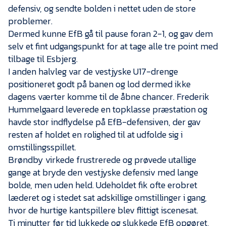
defensiv, og sendte bolden i nettet uden de store
problemer.
Dermed kunne EfB gå til pause foran 2-1, og gav dem
selv et fint udgangspunkt for at tage alle tre point med
tilbage til Esbjerg.
I anden halvleg var de vestjyske U17-drenge
positioneret godt på banen og lod dermed ikke
dagens værter komme til de åbne chancer. Frederik
Hummelgaard leverede en topklasse præstation og
havde stor indflydelse på EfB-defensiven, der gav
resten af holdet en rolighed til at udfolde sig i
omstillingsspillet.
Brøndby virkede frustrerede og prøvede utallige
gange at bryde den vestjyske defensiv med lange
bolde, men uden held. Udeholdet fik ofte erobret
læderet og i stedet sat adskillige omstillinger i gang,
hvor de hurtige kantspillere blev flittigt iscenesat.
Ti minutter før tid lukkede og slukkede EfB opgøret,