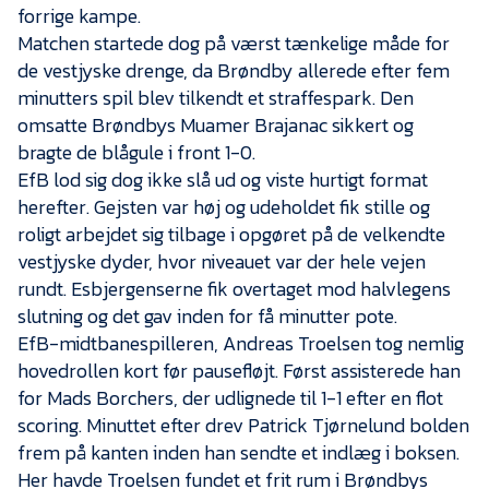
Presse
forrige kampe.
Matchen startede dog på værst tænkelige måde for
de vestjyske drenge, da Brøndby allerede efter fem
minutters spil blev tilkendt et straffespark. Den
omsatte Brøndbys Muamer Brajanac sikkert og
bragte de blågule i front 1-0.
EfB lod sig dog ikke slå ud og viste hurtigt format
herefter. Gejsten var høj og udeholdet fik stille og
roligt arbejdet sig tilbage i opgøret på de velkendte
vestjyske dyder, hvor niveauet var der hele vejen
rundt. Esbjergenserne fik overtaget mod halvlegens
slutning og det gav inden for få minutter pote.
EfB-midtbanespilleren, Andreas Troelsen tog nemlig
hovedrollen kort før pausefløjt. Først assisterede han
for Mads Borchers, der udlignede til 1-1 efter en flot
scoring. Minuttet efter drev Patrick Tjørnelund bolden
frem på kanten inden han sendte et indlæg i boksen.
Her havde Troelsen fundet et frit rum i Brøndbys