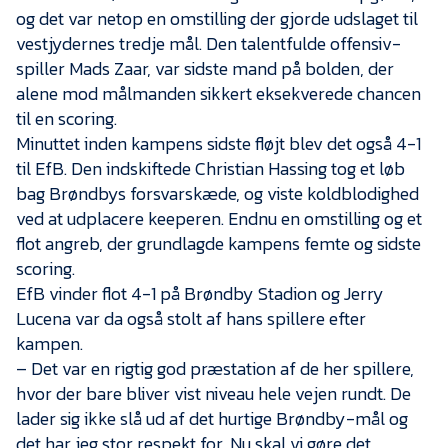
og det var netop en omstilling der gjorde udslaget til
vestjydernes tredje mål. Den talentfulde offensiv-
spiller Mads Zaar, var sidste mand på bolden, der
alene mod målmanden sikkert eksekverede chancen
til en scoring.
Minuttet inden kampens sidste fløjt blev det også 4-1
til EfB. Den indskiftede Christian Hassing tog et løb
bag Brøndbys forsvarskæde, og viste koldblodighed
ved at udplacere keeperen. Endnu en omstilling og et
flot angreb, der grundlagde kampens femte og sidste
scoring.
EfB vinder flot 4-1 på Brøndby Stadion og Jerry
Lucena var da også stolt af hans spillere efter
kampen.
– Det var en rigtig god præstation af de her spillere,
hvor der bare bliver vist niveau hele vejen rundt. De
lader sig ikke slå ud af det hurtige Brøndby-mål og
det har jeg stor respekt for. Nu skal vi gøre det