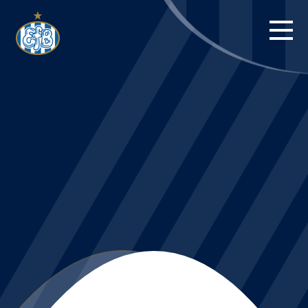
FORSIDE
KAMPE
STILLING
BILLETTER
HERREHOLDET
KAMPDAG PÅ
BLUE WATER
ARENA