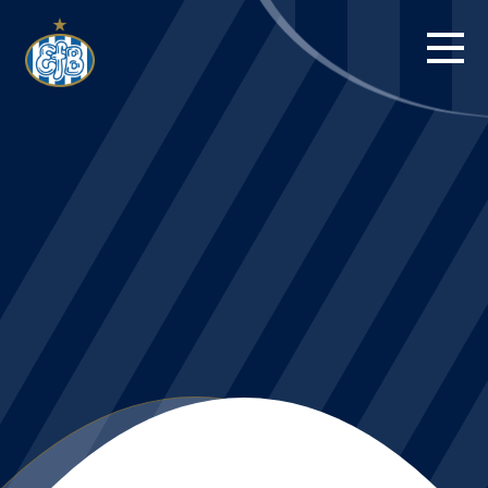
FORSIDE
KAMPE
STILLING
BILLETTER
HERREHOLDET
KAMPDAG PÅ
BLUE WATER
ARENA