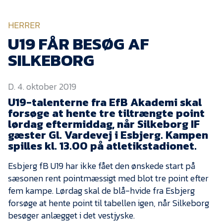
KVINDEHOLDET
HERRER
NYHEDER
U19 FÅR BESØG AF
SILKEBORG
Om Esbjerg fB
D. 4. oktober 2019
EfB Akademi
U19-talenterne fra EfB Akademi skal
Sydvestjysk Fodbold
forsøge at hente tre tiltrængte point
Samarbejde
lørdag eftermiddag, når Silkeborg IF
Partnere
gæster Gl. Vardevej i Esbjerg. Kampen
spilles kl. 13.00 på atletikstadionet.
Blue Water Arena
Esbjerg fB U19 har ikke fået den ønskede start på
Aktionærinformation
sæsonen rent pointmæssigt med blot tre point efter
Kontakt
fem kampe. Lørdag skal de blå-hvide fra Esbjerg
forsøge at hente point til tabellen igen, når Silkeborg
Job i EfB
besøger anlægget i det vestjyske.