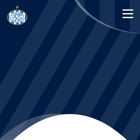
FORSIDE
KAMPE
STILLING
BILLETTER
HERREHOLDET
KAMPDAG PÅ
BLUE WATER
ARENA