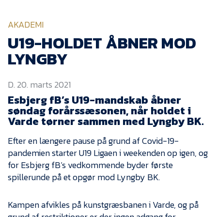
KVINDEHOLDET
AKADEMI
NYHEDER
U19-HOLDET ÅBNER MOD
LYNGBY
Om Esbjerg fB
D. 20. marts 2021
EfB Akademi
Esbjerg fB’s U19-mandskab åbner
Sydvestjysk Fodbold
søndag forårssæsonen, når holdet i
Samarbejde
Varde tørner sammen med Lyngby BK.
Partnere
Efter en længere pause på grund af Covid-19-
Blue Water Arena
pandemien starter U19 Ligaen i weekenden op igen, og
Aktionærinformation
for Esbjerg fB’s vedkommende byder første
spillerunde på et opgør mod Lyngby BK.
Kontakt
Job i EfB
Kampen afvikles på kunstgræsbanen i Varde, og på
grund af restriktioner er der ingen adgang for