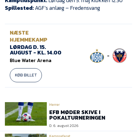
Kamptidspunkt:
Lørdag den 5. maj klokken 12.30
Spillested:
AGF’s anlæg – Fredensvang
NÆSTE
HJEMMEKAMP
LØRDAG D. 15.
AUGUST - KL. 14.00
-
Blue Water Arena
KØB BILLET
Herrer
EFB MØDER SKIVE I
POKALTURNERINGEN
D. 6. august 2026
Kampreferat