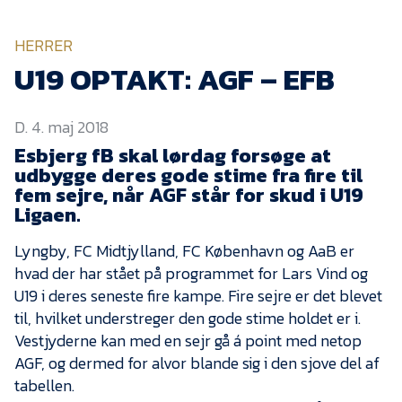
KVINDEHOLDET
HERRER
NYHEDER
U19 OPTAKT: AGF – EFB
D. 4. maj 2018
Om Esbjerg fB
Esbjerg fB skal lørdag forsøge at
EfB Akademi
udbygge deres gode stime fra fire til
fem sejre, når AGF står for skud i U19
Sydvestjysk Fodbold
Samarbejde
Ligaen.
Partnere
Lyngby, FC Midtjylland, FC København og AaB er
hvad der har stået på programmet for Lars Vind og
Blue Water Arena
U19 i deres seneste fire kampe. Fire sejre er det blevet
Aktionærinformation
til, hvilket understreger den gode stime holdet er i.
Kontakt
Vestjyderne kan med en sejr gå á point med netop
AGF, og dermed for alvor blande sig i den sjove del af
Job i EfB
tabellen.