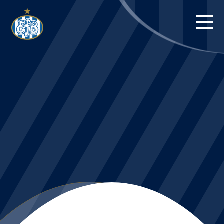
FORSIDE
KAMPE
STILLING
BILLETTER
HERREHOLDET
KAMPDAG PÅ
BLUE WATER
ARENA