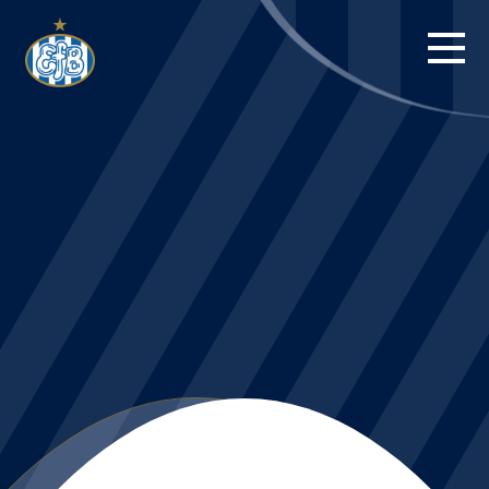
FORSIDE
KAMPE
STILLING
BILLETTER
HERREHOLDET
KAMPDAG PÅ
BLUE WATER
ARENA