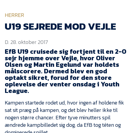
KVINDEHOLDET
HERRER
NYHEDER
U19 SEJREDE MOD VEJLE
D. 28. oktober 2017
Om Esbjerg fB
EfB U19 cruisede sig fortjent til en 2-0
EfB Akademi
sejr hjemme over Vejle, hvor Oliver
Olsen og Martin Egelund var holdets
Sydvestjysk Fodbold
Samarbejde
målscorere. Dermed blev en god
optakt sikret, forud for den store
Partnere
oplevelse der venter onsdag i Youth
League.
Blue Water Arena
Aktionærinformation
Kampen startede rodet ud, hvor ingen af holdene fik
sat sit præg på kampen, og det blev heller ikke til
Kontakt
nogen større chancer. Efter tyve minutters spil
Job i EfB
ændrede kampbilledet sig dog, da EfB tog téten og
dominerede spillet.