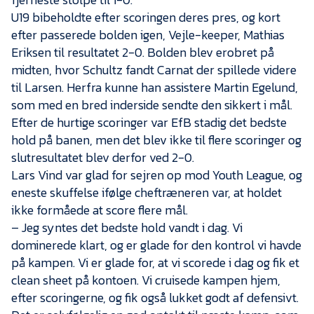
U19 bibeholdte efter scoringen deres pres, og kort
efter passerede bolden igen, Vejle-keeper, Mathias
Eriksen til resultatet 2-0. Bolden blev erobret på
midten, hvor Schultz fandt Carnat der spillede videre
til Larsen. Herfra kunne han assistere Martin Egelund,
som med en bred inderside sendte den sikkert i mål.
Efter de hurtige scoringer var EfB stadig det bedste
hold på banen, men det blev ikke til flere scoringer og
slutresultatet blev derfor ved 2-0.
Lars Vind var glad for sejren op mod Youth League, og
eneste skuffelse ifølge cheftræneren var, at holdet
ikke formåede at score flere mål.
– Jeg syntes det bedste hold vandt i dag. Vi
dominerede klart, og er glade for den kontrol vi havde
på kampen. Vi er glade for, at vi scorede i dag og fik et
clean sheet på kontoen. Vi cruisede kampen hjem,
efter scoringerne, og fik også lukket godt af defensivt.