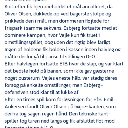
Presse
Kort efter fik hjemmeholdet et mål annulleret, da
Oliver Olsen, dukkede op ved bagerste stolpe og
prikkede den i mål, men dommeren fløjtede for
frispark i samme sekvens. Esbjerg fortsatte med at
dominere kampen, hvor Vejle kun fik truet i
omstillingsspillet, dog uden det rigtig blev farligt.
Ingen af holdene fik bolden i kassen inden halvleg og
måtte derfor gå til pause til stillingen 0-0.
Efter halvlegen fortsatte EfB hvor de slap, og var klart
det bedste hold på banen, som ikke gav gæsterne
noget pusterum. Vejles eneste håb, var stadig deres
forsøg på enkelte omstillinger, men Esbjerg-
defensiven stod klar til at lukke af.
Efter en times spil kom forløsningen for EfB. Emil
Ankersen fandt Oliver Olsen på højre-kanten, som
derfra tog sagen i egen hånd. Den tekniske kant-
spiller tog turen ned langs og fik afsluttet flot mod
fjerneste stolpe til 1-0.