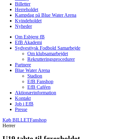
Billetter
Herreholdet
Kampdag på Blue Water Arena
Kvindeholdet
Nyheder
Om Esbjerg fB
EfB Akademi
Sydvestjysk Fodbold Samarbejde
Om klubsamarbejdet
Rekrutteringsprocedurer
Partnere
Blue Water Arena
Stadion
EfB Fanshop
EfB Caféen
Aktionærinformation
Kontakt
Job i EfB
Presse
Køb
BILLET
Fanshop
Herrer
U19 tabte til førerholdet