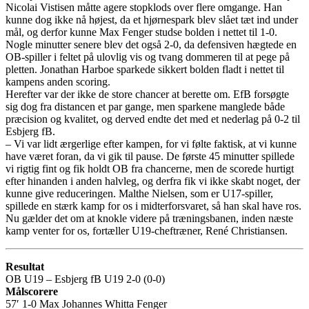
Nicolai Vistisen måtte agere stopklods over flere omgange. Han
kunne dog ikke nå højest, da et hjørnespark blev slået tæt ind under
mål, og derfor kunne Max Fenger studse bolden i nettet til 1-0.
Nogle minutter senere blev det også 2-0, da defensiven hægtede en
OB-spiller i feltet på ulovlig vis og tvang dommeren til at pege på
pletten. Jonathan Harboe sparkede sikkert bolden fladt i nettet til
kampens anden scoring.
Herefter var der ikke de store chancer at berette om. EfB forsøgte
sig dog fra distancen et par gange, men sparkene manglede både
præcision og kvalitet, og derved endte det med et nederlag på 0-2 til
Esbjerg fB.
– Vi var lidt ærgerlige efter kampen, for vi følte faktisk, at vi kunne
have været foran, da vi gik til pause. De første 45 minutter spillede
vi rigtig fint og fik holdt OB fra chancerne, men de scorede hurtigt
efter hinanden i anden halvleg, og derfra fik vi ikke skabt noget, der
kunne give reduceringen. Malthe Nielsen, som er U17-spiller,
spillede en stærk kamp for os i midterforsvaret, så han skal have ros.
Nu gælder det om at knokle videre på træningsbanen, inden næste
kamp venter for os, fortæller U19-cheftræner, René Christiansen.
Resultat
OB U19 – Esbjerg fB U19 2-0 (0-0)
Målscorere
57′ 1-0 Max Johannes Whitta Fenger