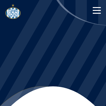
FORSIDE
KAMPE
STILLING
BILLETTER
HERREHOLDET
KAMPDAG PÅ
BLUE WATER
ARENA