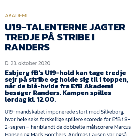
KVINDEHOLDET
AKADEMI
NYHEDER
U19-TALENTERNE JAGTER
TREDJE PÅ STRIBE I
Om Esbjerg fB
RANDERS
EfB Akademi
D. 23. oktober 2020
Sydvestjysk Fodbold
Samarbejde
Esbjerg fB’s U19-hold kan tage tredje
sejr på stribe og holde sig til i toppen,
Partnere
når de blå-hvide fra EfB Akademi
besøger Randers. Kampen spilles
Blue Water Arena
lørdag kl. 12.00.
Aktionærinformation
U19-mandskabet imponerede stort mod Silkeborg,
Kontakt
hvor hele seks forskellige spillere scorede for EfB i 8-
Job i EfB
2-sejren – heriblandt de dobbelte målscorere Marcus
Hansen og Mads Borchers. Andreas Lausen var også