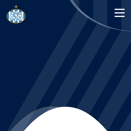
FORSIDE
KAMPE
STILLING
BILLETTER
HERREHOLDET
KAMPDAG PÅ
BLUE WATER
ARENA