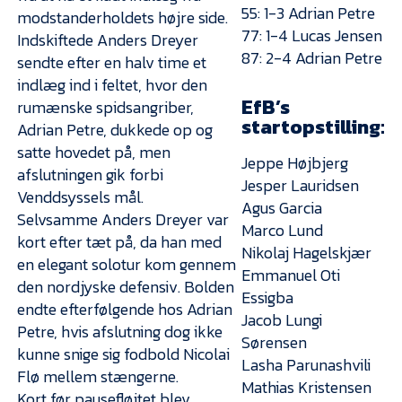
55: 1-3 Adrian Petre
modstanderholdets højre side.
77: 1-4 Lucas Jensen
Indskiftede Anders Dreyer
87: 2-4 Adrian Petre
sendte efter en halv time et
indlæg ind i feltet, hvor den
EfB’s
rumænske spidsangriber,
startopstilling:
Adrian Petre, dukkede op og
satte hovedet på, men
Jeppe Højbjerg
afslutningen gik forbi
Jesper Lauridsen
Venddsyssels mål.
Agus Garcia
Selvsamme Anders Dreyer var
Marco Lund
kort efter tæt på, da han med
Nikolaj Hagelskjær
en elegant solotur kom gennem
Emmanuel Oti
den nordjyske defensiv. Bolden
Essigba
endte efterfølgende hos Adrian
Jacob Lungi
Petre, hvis afslutning dog ikke
Sørensen
kunne snige sig fodbold Nicolai
Lasha Parunashvili
Flø mellem stængerne.
Mathias Kristensen
Kort før pausefløjtet blev