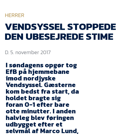
KVINDEHOLDET
HERRER
NYHEDER
VENDSYSSEL STOPPEDE
DEN UBESEJREDE STIME
Om Esbjerg fB
D. 5. november 2017
EfB Akademi
I søndagens opgør tog
Sydvestjysk Fodbold
Samarbejde
EfB på hjemmebane
imod nordjyske
Partnere
Vendsyssel. Gæsterne
kom bedst fra start, da
Blue Water Arena
holdet bragte sig
Aktionærinformation
foran 0-1 efter bare
otte minutter. I anden
Kontakt
halvleg blev føringen
udbygget efter et
Job i EfB
selvmål af Marco Lund,