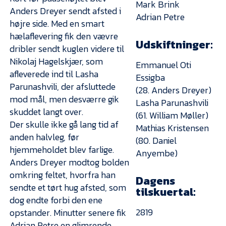
Mark Brink
Anders Dreyer sendt afsted i
Adrian Petre
højre side. Med en smart
hælaflevering fik den vævre
Udskiftninger:
dribler sendt kuglen videre til
Nikolaj Hagelskjær, som
Emmanuel Oti
afleverede ind til Lasha
Essigba
Parunashvili, der afsluttede
(28. Anders Dreyer)
mod mål, men desværre gik
Lasha Parunashvili
skuddet langt over.
(61. William Møller)
Der skulle ikke gå lang tid af
Mathias Kristensen
anden halvleg, før
(80. Daniel
hjemmeholdet blev farlige.
Anyembe)
Anders Dreyer modtog bolden
omkring feltet, hvorfra han
Dagens
sendte et tørt hug afsted, som
tilskuertal:
dog endte forbi den ene
2819
opstander. Minutter senere fik
Adrian Petre en glimrende