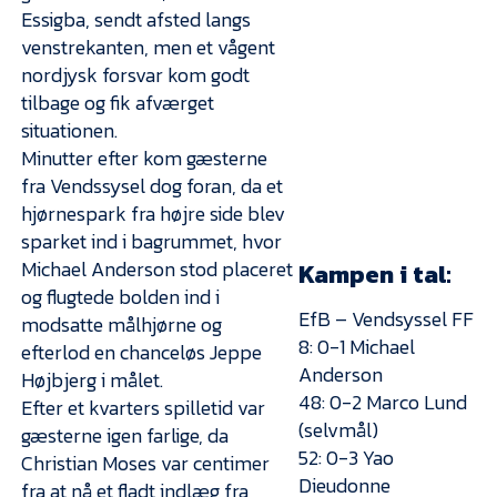
Essigba, sendt afsted langs
venstrekanten, men et vågent
nordjysk forsvar kom godt
tilbage og fik afværget
situationen.
Minutter efter kom gæsterne
fra Vendssysel dog foran, da et
hjørnespark fra højre side blev
sparket ind i bagrummet, hvor
Michael Anderson stod placeret
Kampen i tal:
og flugtede bolden ind i
EfB – Vendsyssel FF
modsatte målhjørne og
8: 0-1 Michael
efterlod en chanceløs Jeppe
Anderson
Højbjerg i målet.
48: 0-2 Marco Lund
Efter et kvarters spilletid var
(selvmål)
gæsterne igen farlige, da
52: 0-3 Yao
Christian Moses var centimer
Dieudonne
fra at nå et fladt indlæg fra