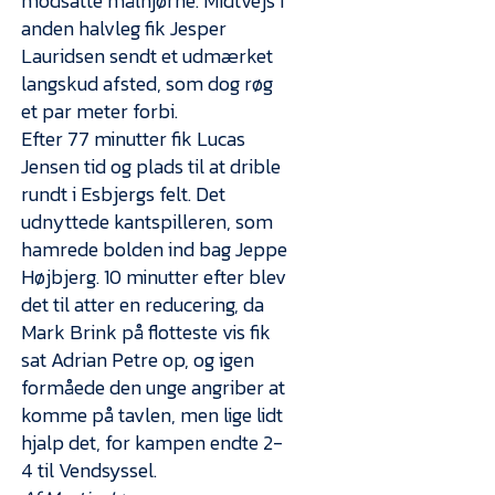
modsatte målhjørne. Midtvejs i
anden halvleg fik Jesper
Lauridsen sendt et udmærket
langskud afsted, som dog røg
et par meter forbi.
Efter 77 minutter fik Lucas
Jensen tid og plads til at drible
rundt i Esbjergs felt. Det
udnyttede kantspilleren, som
hamrede bolden ind bag Jeppe
Højbjerg. 10 minutter efter blev
det til atter en reducering, da
Mark Brink på flotteste vis fik
sat Adrian Petre op, og igen
formåede den unge angriber at
komme på tavlen, men lige lidt
hjalp det, for kampen endte 2-
4 til Vendsyssel.