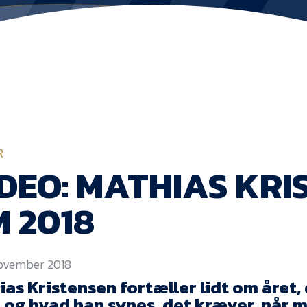
R
DEO: MATHIAS KRI
 2018
november 2018
as Kristensen fortæller lidt om året, 
, og hvad han synes, det kræver, når 