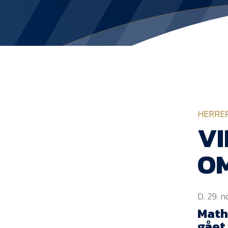
HERRE
VI
OM
D. 29. 
Mathi
gået