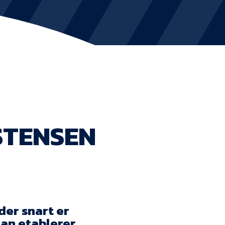
KVINDEHOLDET
NYHEDER
Om Esbjerg fB
EfB Akademi
STENSEN
Sydvestjysk Fodbold Samarbejde
Partnere
Blue Water Arena
Aktionærinformation
der snart er
man etablerer