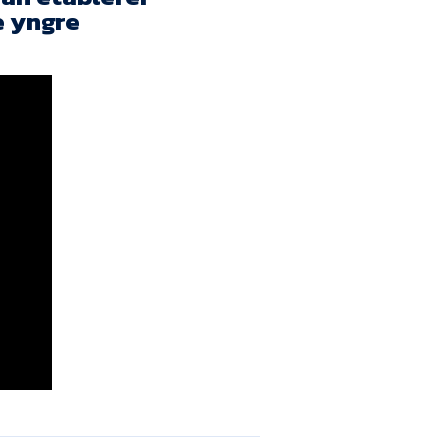
Kontakt
e yngre
Job i EfB
Presse