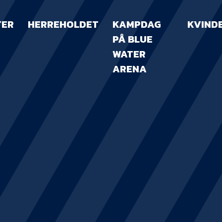
TER
HERREHOLDET
KAMPDAG
KVIND
PÅ BLUE
WATER
ARENA
KAMPDAG PÅ B