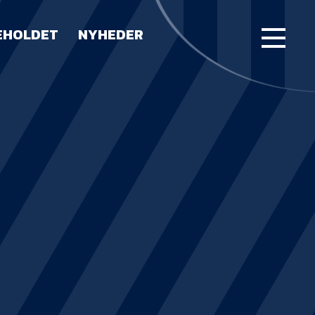
EHOLDET
NYHEDER
FORSIDE
KAMPE
STILLING
BILLETTER
HERREHOLDET
LUE WATER ARENA