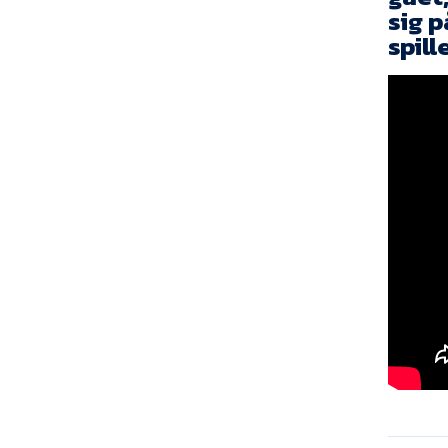
sig 
spill