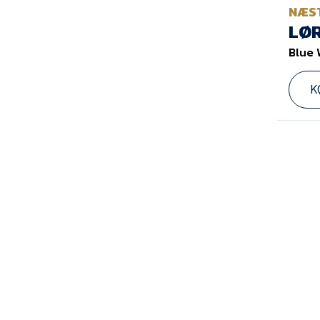
NÆS
LØR
Blue 
K