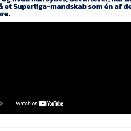
på et Superliga-mandskab som én af d
ere.