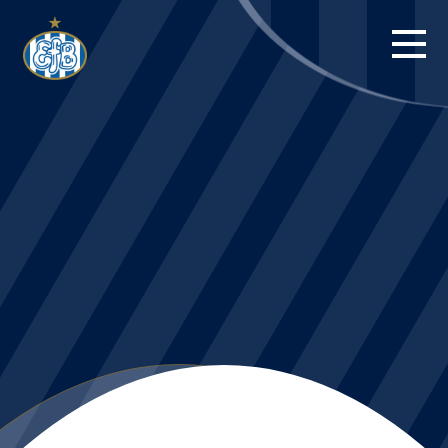
FORSIDE
KAMPE
STILLING
BILLETTER
HERREHOLDET
KAMPDAG PÅ
BLUE WATER
ARENA