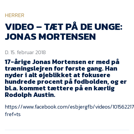
KVINDEHOLDET
HERRER
NYHEDER
VIDEO – TÆT PÅ DE UNGE:
JONAS MORTENSEN
Om Esbjerg fB
D. 15. februar 2018
EfB Akademi
17-årige Jonas Mortensen er med på
Sydvestjysk Fodbold
træningslejren for første gang. Han
Samarbejde
nyder i alt øjeblikket at fokusere
Partnere
hundrede procent på fodbolden, og er
bl.a. kommet tættere på en kærlig
Blue Water Arena
Rodolph Austin.
Aktionærinformation
https://www.facebook.com/esbjergfb/videos/1015622
Kontakt
fref=ts
Job i EfB