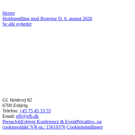
Herrer
Holdopstilling mod Bogense
D. 6. august 2026
Se alle nyheder
Gl. Vardevej 82
6700 Esbjerg
Telefon:
+45 75 45 33 55
Email:
efb@efb.dk
Presse
Job
Esbjerg Konference & Event
Privatlivs- og
cookiepolitik
CVR-nr.: 15619376
Cookieindstillinger