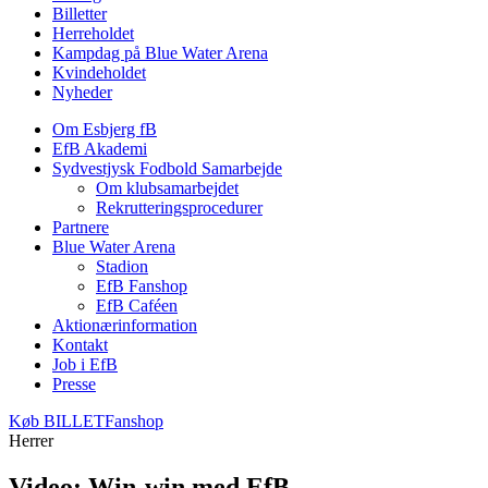
Billetter
Herreholdet
Kampdag på Blue Water Arena
Kvindeholdet
Nyheder
Om Esbjerg fB
EfB Akademi
Sydvestjysk Fodbold Samarbejde
Om klubsamarbejdet
Rekrutteringsprocedurer
Partnere
Blue Water Arena
Stadion
EfB Fanshop
EfB Caféen
Aktionærinformation
Kontakt
Job i EfB
Presse
Køb
BILLET
Fanshop
Herrer
Video: Win-win med EfB